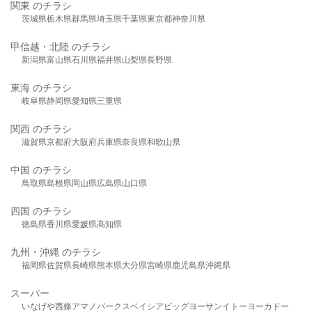
関東 のチラシ
茨城県
栃木県
群馬県
埼玉県
千葉県
東京都
神奈川県
甲信越・北陸 のチラシ
新潟県
富山県
石川県
福井県
山梨県
長野県
東海 のチラシ
岐阜県
静岡県
愛知県
三重県
関西 のチラシ
滋賀県
京都府
大阪府
兵庫県
奈良県
和歌山県
中国 のチラシ
鳥取県
島根県
岡山県
広島県
山口県
四国 のチラシ
徳島県
香川県
愛媛県
高知県
九州・沖縄 のチラシ
福岡県
佐賀県
長崎県
熊本県
大分県
宮崎県
鹿児島県
沖縄県
スーパー
いなげや
西條
アマノパークス
ベイシア
ビッグヨーサン
イトーヨーカドー