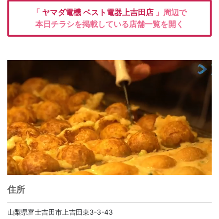
「
ヤマダ電機
ベスト電器上吉田店
」周辺で
本日チラシを掲載している店舗一覧を開く
住所
山梨県富士吉田市上吉田東3-3-43