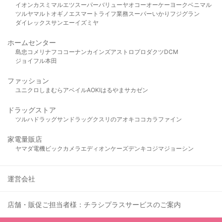
イオン
カスミ
マルエツ
スーパーバリュー
ヤオコー
オーケー
ヨークベニマル
ツルヤ
マルト
オギノ
エスマート
ライフ
業務スーパー
いかり
フジグラン
ダイレックス
サンエー
イズミヤ
ホームセンター
島忠
コメリ
ナフコ
コーナン
カインズ
アストロプロダクツ
DCM
ジョイフル本田
ファッション
ユニクロ
しまむら
アベイル
AOKI
はるやま
サカゼン
ドラッグストア
ツルハドラッグ
サンドラッグ
クスリのアオキ
ココカラファイン
家電量販店
ヤマダ電機
ビックカメラ
エディオン
ケーズデンキ
コジマ
ジョーシン
運営会社
店舗・販促ご担当者様：チラシプラスサービスのご案内