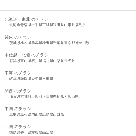
北海道・東北 のチラシ
北海道
青森県
岩手県
宮城県
秋田県
山形県
福島県
関東 のチラシ
茨城県
栃木県
群馬県
埼玉県
千葉県
東京都
神奈川県
甲信越・北陸 のチラシ
新潟県
富山県
石川県
福井県
山梨県
長野県
東海 のチラシ
岐阜県
静岡県
愛知県
三重県
関西 のチラシ
滋賀県
京都府
大阪府
兵庫県
奈良県
和歌山県
中国 のチラシ
鳥取県
島根県
岡山県
広島県
山口県
四国 のチラシ
徳島県
香川県
愛媛県
高知県