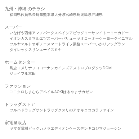
九州・沖縄 のチラシ
福岡県
佐賀県
長崎県
熊本県
大分県
宮崎県
鹿児島県
沖縄県
スーパー
いなげや
西條
アマノパークス
ベイシア
ビッグヨーサン
イトーヨーカドー
イオン
カスミ
マルエツ
スーパーバリュー
ヤオコー
オーケー
ヨークベニマル
ツルヤ
マルト
オギノ
エスマート
ライフ
業務スーパー
いかり
フジグラン
ダイレックス
サンエー
イズミヤ
ホームセンター
島忠
コメリ
ナフコ
コーナン
カインズ
アストロプロダクツ
DCM
ジョイフル本田
ファッション
ユニクロ
しまむら
アベイル
AOKI
はるやま
サカゼン
ドラッグストア
ツルハドラッグ
サンドラッグ
クスリのアオキ
ココカラファイン
家電量販店
ヤマダ電機
ビックカメラ
エディオン
ケーズデンキ
コジマ
ジョーシン