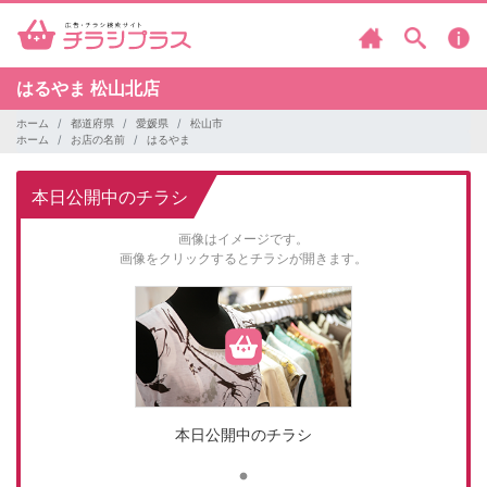
はるやま
松山北店
ホーム
都道府県
愛媛県
松山市
ホーム
お店の名前
はるやま
本日公開中のチラシ
画像はイメージです。
画像をクリックするとチラシが開きます。
本日公開中のチラシ