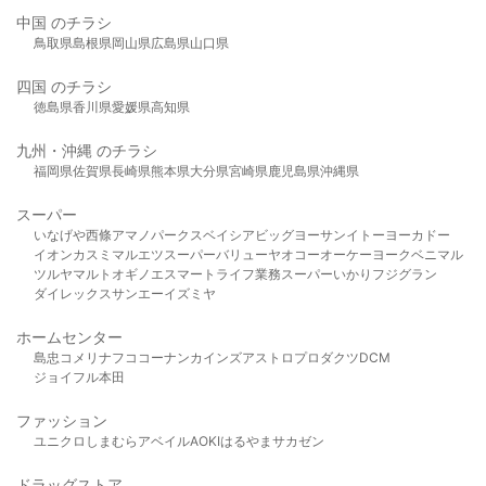
中国 のチラシ
鳥取県
島根県
岡山県
広島県
山口県
四国 のチラシ
徳島県
香川県
愛媛県
高知県
九州・沖縄 のチラシ
福岡県
佐賀県
長崎県
熊本県
大分県
宮崎県
鹿児島県
沖縄県
スーパー
いなげや
西條
アマノパークス
ベイシア
ビッグヨーサン
イトーヨーカドー
イオン
カスミ
マルエツ
スーパーバリュー
ヤオコー
オーケー
ヨークベニマル
ツルヤ
マルト
オギノ
エスマート
ライフ
業務スーパー
いかり
フジグラン
ダイレックス
サンエー
イズミヤ
ホームセンター
島忠
コメリ
ナフコ
コーナン
カインズ
アストロプロダクツ
DCM
ジョイフル本田
ファッション
ユニクロ
しまむら
アベイル
AOKI
はるやま
サカゼン
ドラッグストア