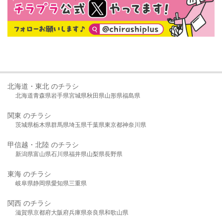
北海道・東北 のチラシ
北海道
青森県
岩手県
宮城県
秋田県
山形県
福島県
関東 のチラシ
茨城県
栃木県
群馬県
埼玉県
千葉県
東京都
神奈川県
甲信越・北陸 のチラシ
新潟県
富山県
石川県
福井県
山梨県
長野県
東海 のチラシ
岐阜県
静岡県
愛知県
三重県
関西 のチラシ
滋賀県
京都府
大阪府
兵庫県
奈良県
和歌山県