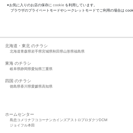
※お気に入りのお店の保存に
cookie
を利用しています。
ブラウザのプライベートモードやシークレットモードでご利用の場合は coo
北海道・東北 のチラシ
北海道
青森県
岩手県
宮城県
秋田県
山形県
福島県
東海 のチラシ
岐阜県
静岡県
愛知県
三重県
四国 のチラシ
徳島県
香川県
愛媛県
高知県
ホームセンター
島忠
コメリ
ナフコ
コーナン
カインズ
アストロプロダクツ
DCM
ジョイフル本田