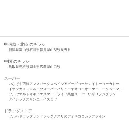
甲信越・北陸 のチラシ
新潟県
富山県
石川県
福井県
山梨県
長野県
中国 のチラシ
鳥取県
島根県
岡山県
広島県
山口県
スーパー
いなげや
西條
アマノパークス
ベイシア
ビッグヨーサン
イトーヨーカドー
イオン
カスミ
マルエツ
スーパーバリュー
ヤオコー
オーケー
ヨークベニマル
ツルヤ
マルト
オギノ
エスマート
ライフ
業務スーパー
いかり
フジグラン
ダイレックス
サンエー
イズミヤ
ドラッグストア
ツルハドラッグ
サンドラッグ
クスリのアオキ
ココカラファイン