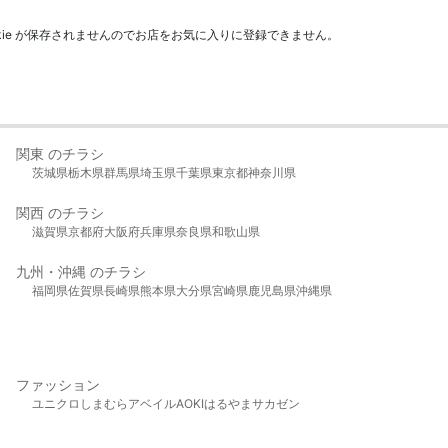
kie が保存されませんのでお店をお気に入りに登録できません。
関東 のチラシ
茨城県
栃木県
群馬県
埼玉県
千葉県
東京都
神奈川県
関西 のチラシ
滋賀県
京都府
大阪府
兵庫県
奈良県
和歌山県
九州・沖縄 のチラシ
福岡県
佐賀県
長崎県
熊本県
大分県
宮崎県
鹿児島県
沖縄県
ファッション
ユニクロ
しまむら
アベイル
AOKI
はるやま
サカゼン