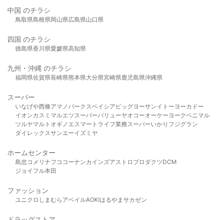
中国 のチラシ
鳥取県
島根県
岡山県
広島県
山口県
四国 のチラシ
徳島県
香川県
愛媛県
高知県
九州・沖縄 のチラシ
福岡県
佐賀県
長崎県
熊本県
大分県
宮崎県
鹿児島県
沖縄県
スーパー
いなげや
西條
アマノパークス
ベイシア
ビッグヨーサン
イトーヨーカドー
イオン
カスミ
マルエツ
スーパーバリュー
ヤオコー
オーケー
ヨークベニマル
ツルヤ
マルト
オギノ
エスマート
ライフ
業務スーパー
いかり
フジグラン
ダイレックス
サンエー
イズミヤ
ホームセンター
島忠
コメリ
ナフコ
コーナン
カインズ
アストロプロダクツ
DCM
ジョイフル本田
ファッション
ユニクロ
しまむら
アベイル
AOKI
はるやま
サカゼン
ドラッグストア