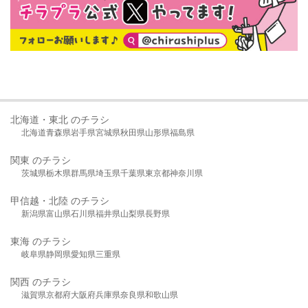
北海道・東北 のチラシ
北海道
青森県
岩手県
宮城県
秋田県
山形県
福島県
関東 のチラシ
茨城県
栃木県
群馬県
埼玉県
千葉県
東京都
神奈川県
甲信越・北陸 のチラシ
新潟県
富山県
石川県
福井県
山梨県
長野県
東海 のチラシ
岐阜県
静岡県
愛知県
三重県
関西 のチラシ
滋賀県
京都府
大阪府
兵庫県
奈良県
和歌山県