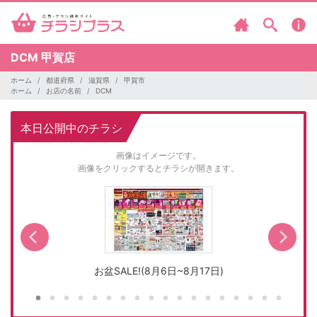
DCM
甲賀店
ホーム
都道府県
滋賀県
甲賀市
ホーム
お店の名前
DCM
本日公開中のチラシ
画像はイメージです。
画像をクリックするとチラシが開きます。
お盆SALE!(8月6日~8月17日)