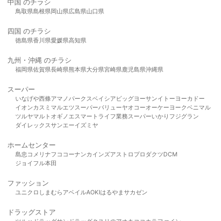
中国 のチラシ
鳥取県
島根県
岡山県
広島県
山口県
四国 のチラシ
徳島県
香川県
愛媛県
高知県
九州・沖縄 のチラシ
福岡県
佐賀県
長崎県
熊本県
大分県
宮崎県
鹿児島県
沖縄県
スーパー
いなげや
西條
アマノパークス
ベイシア
ビッグヨーサン
イトーヨーカドー
イオン
カスミ
マルエツ
スーパーバリュー
ヤオコー
オーケー
ヨークベニマル
ツルヤ
マルト
オギノ
エスマート
ライフ
業務スーパー
いかり
フジグラン
ダイレックス
サンエー
イズミヤ
ホームセンター
島忠
コメリ
ナフコ
コーナン
カインズ
アストロプロダクツ
DCM
ジョイフル本田
ファッション
ユニクロ
しまむら
アベイル
AOKI
はるやま
サカゼン
ドラッグストア