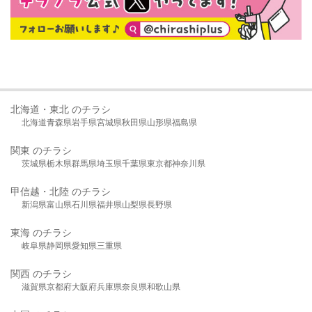
北海道・東北 のチラシ
北海道
青森県
岩手県
宮城県
秋田県
山形県
福島県
関東 のチラシ
茨城県
栃木県
群馬県
埼玉県
千葉県
東京都
神奈川県
甲信越・北陸 のチラシ
新潟県
富山県
石川県
福井県
山梨県
長野県
東海 のチラシ
岐阜県
静岡県
愛知県
三重県
関西 のチラシ
滋賀県
京都府
大阪府
兵庫県
奈良県
和歌山県