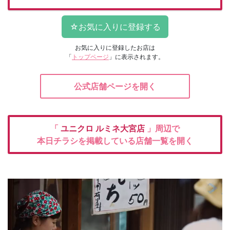
お気に入りに登録したお店は
「
トップページ
」に表示されます。
公式店舗ページを開く
「
ユニクロ
ルミネ大宮店
」周辺で
本日チラシを掲載している店舗一覧を開く