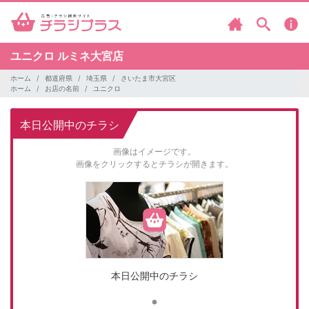
ユニクロ
ルミネ大宮店
ホーム
都道府県
埼玉県
さいたま市大宮区
ホーム
お店の名前
ユニクロ
本日公開中のチラシ
画像はイメージです。
画像をクリックするとチラシが開きます。
本日公開中のチラシ