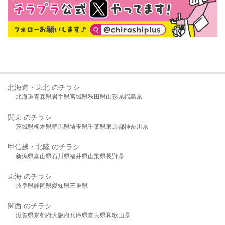
北海道・東北 のチラシ
北海道
青森県
岩手県
宮城県
秋田県
山形県
福島県
関東 のチラシ
茨城県
栃木県
群馬県
埼玉県
千葉県
東京都
神奈川県
甲信越・北陸 のチラシ
新潟県
富山県
石川県
福井県
山梨県
長野県
東海 のチラシ
岐阜県
静岡県
愛知県
三重県
関西 のチラシ
滋賀県
京都府
大阪府
兵庫県
奈良県
和歌山県