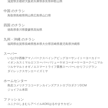
滋賀県
京都府
大阪府
兵庫県
奈良県
和歌山県
中国 のチラシ
鳥取県
島根県
岡山県
広島県
山口県
四国 のチラシ
徳島県
香川県
愛媛県
高知県
九州・沖縄 のチラシ
福岡県
佐賀県
長崎県
熊本県
大分県
宮崎県
鹿児島県
沖縄県
スーパー
いなげや
西條
アマノパークス
ベイシア
ビッグヨーサン
イトーヨーカドー
イオン
カスミ
マルエツ
スーパーバリュー
ヤオコー
オーケー
ヨークベニマル
ツルヤ
マルト
オギノ
エスマート
ライフ
業務スーパー
いかり
フジグラン
ダイレックス
サンエー
イズミヤ
ホームセンター
島忠
コメリ
ナフコ
コーナン
カインズ
アストロプロダクツ
DCM
ジョイフル本田
ファッション
ユニクロ
しまむら
アベイル
AOKI
はるやま
サカゼン