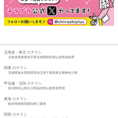
北海道・東北 のチラシ
北海道
青森県
岩手県
宮城県
秋田県
山形県
福島県
関東 のチラシ
茨城県
栃木県
群馬県
埼玉県
千葉県
東京都
神奈川県
甲信越・北陸 のチラシ
新潟県
富山県
石川県
福井県
山梨県
長野県
東海 のチラシ
岐阜県
静岡県
愛知県
三重県
関西 のチラシ