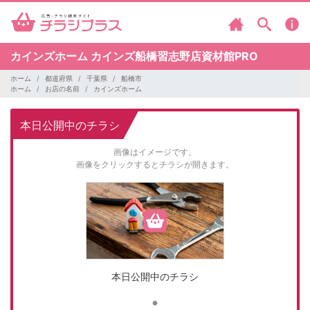
カインズホーム
カインズ船橋習志野店資材館PRO
ホーム
都道府県
千葉県
船橋市
ホーム
お店の名前
カインズホーム
本日公開中のチラシ
画像はイメージです。
画像をクリックするとチラシが開きます。
本日公開中のチラシ