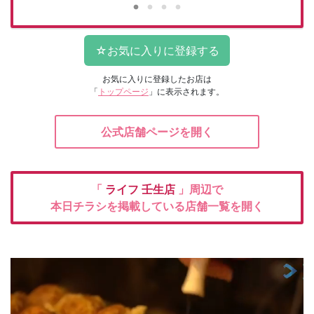
お気に入りに登録したお店は
「
トップページ
」に表示されます。
公式店舗ページを開く
「
ライフ
壬生店
」周辺で
本日チラシを掲載している店舗一覧を開く