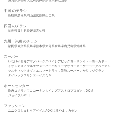
滋賀県
京都府
大阪府
兵庫県
奈良県
和歌山県
中国 のチラシ
鳥取県
島根県
岡山県
広島県
山口県
四国 のチラシ
徳島県
香川県
愛媛県
高知県
九州・沖縄 のチラシ
福岡県
佐賀県
長崎県
熊本県
大分県
宮崎県
鹿児島県
沖縄県
スーパー
いなげや
西條
アマノパークス
ベイシア
ビッグヨーサン
イトーヨーカドー
イオン
カスミ
マルエツ
スーパーバリュー
ヤオコー
オーケー
ヨークベニマル
ツルヤ
マルト
オギノ
エスマート
ライフ
業務スーパー
いかり
フジグラン
ダイレックス
サンエー
イズミヤ
ホームセンター
島忠
コメリ
ナフコ
コーナン
カインズ
アストロプロダクツ
DCM
ジョイフル本田
ファッション
ユニクロ
しまむら
アベイル
AOKI
はるやま
サカゼン