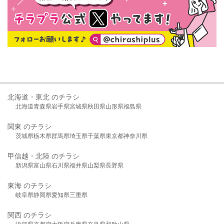
北海道・東北 のチラシ
北海道
青森県
岩手県
宮城県
秋田県
山形県
福島県
関東 のチラシ
茨城県
栃木県
群馬県
埼玉県
千葉県
東京都
神奈川県
甲信越・北陸 のチラシ
新潟県
富山県
石川県
福井県
山梨県
長野県
東海 のチラシ
岐阜県
静岡県
愛知県
三重県
関西 のチラシ