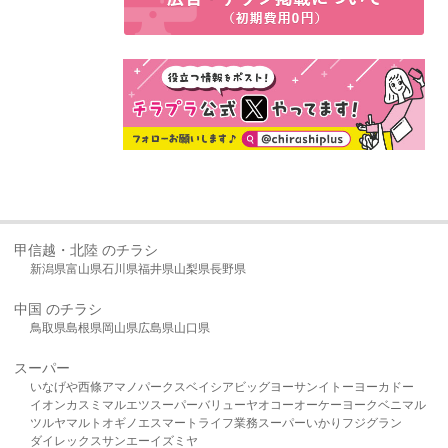
甲信越・北陸 のチラシ
新潟県
富山県
石川県
福井県
山梨県
長野県
中国 のチラシ
鳥取県
島根県
岡山県
広島県
山口県
スーパー
いなげや
西條
アマノパークス
ベイシア
ビッグヨーサン
イトーヨーカドー
イオン
カスミ
マルエツ
スーパーバリュー
ヤオコー
オーケー
ヨークベニマル
ツルヤ
マルト
オギノ
エスマート
ライフ
業務スーパー
いかり
フジグラン
ダイレックス
サンエー
イズミヤ