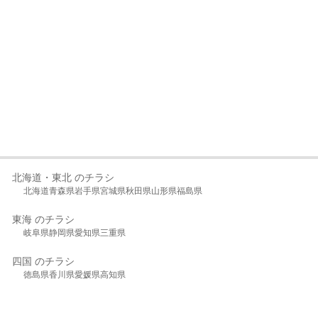
北海道・東北 のチラシ
北海道
青森県
岩手県
宮城県
秋田県
山形県
福島県
東海 のチラシ
岐阜県
静岡県
愛知県
三重県
四国 のチラシ
徳島県
香川県
愛媛県
高知県