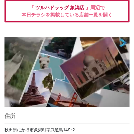
「
ツルハドラッグ
象潟店
」周辺で
本日チラシを掲載している店舗一覧を開く
住所
秋田県にかほ市象潟町字武道島149-2