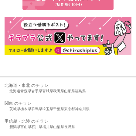
北海道・東北 のチラシ
北海道
青森県
岩手県
宮城県
秋田県
山形県
福島県
関東 のチラシ
茨城県
栃木県
群馬県
埼玉県
千葉県
東京都
神奈川県
甲信越・北陸 のチラシ
新潟県
富山県
石川県
福井県
山梨県
長野県