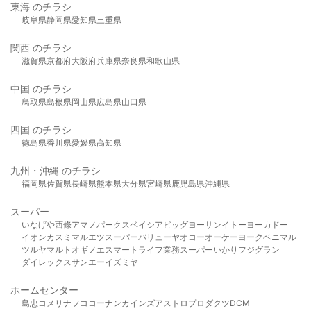
東海 のチラシ
岐阜県
静岡県
愛知県
三重県
関西 のチラシ
滋賀県
京都府
大阪府
兵庫県
奈良県
和歌山県
中国 のチラシ
鳥取県
島根県
岡山県
広島県
山口県
四国 のチラシ
徳島県
香川県
愛媛県
高知県
九州・沖縄 のチラシ
福岡県
佐賀県
長崎県
熊本県
大分県
宮崎県
鹿児島県
沖縄県
スーパー
いなげや
西條
アマノパークス
ベイシア
ビッグヨーサン
イトーヨーカドー
イオン
カスミ
マルエツ
スーパーバリュー
ヤオコー
オーケー
ヨークベニマル
ツルヤ
マルト
オギノ
エスマート
ライフ
業務スーパー
いかり
フジグラン
ダイレックス
サンエー
イズミヤ
ホームセンター
島忠
コメリ
ナフコ
コーナン
カインズ
アストロプロダクツ
DCM