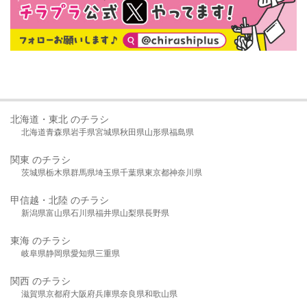
北海道・東北 のチラシ
北海道
青森県
岩手県
宮城県
秋田県
山形県
福島県
関東 のチラシ
茨城県
栃木県
群馬県
埼玉県
千葉県
東京都
神奈川県
甲信越・北陸 のチラシ
新潟県
富山県
石川県
福井県
山梨県
長野県
東海 のチラシ
岐阜県
静岡県
愛知県
三重県
関西 のチラシ
滋賀県
京都府
大阪府
兵庫県
奈良県
和歌山県