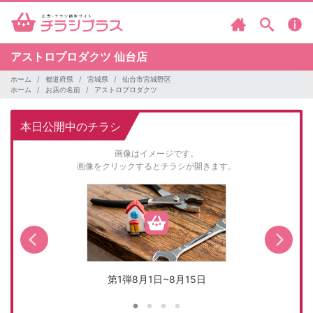
アストロプロダクツ
仙台店
ホーム
都道府県
宮城県
仙台市宮城野区
ホーム
お店の名前
アストロプロダクツ
本日公開中のチラシ
画像はイメージです。
画像をクリックするとチラシが開きます。
第1弾8月1日~8月15日