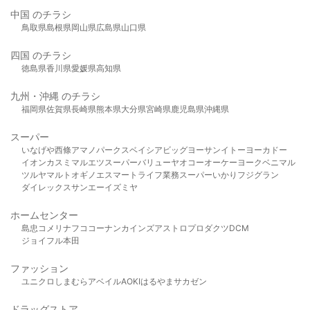
中国 のチラシ
鳥取県
島根県
岡山県
広島県
山口県
四国 のチラシ
徳島県
香川県
愛媛県
高知県
九州・沖縄 のチラシ
福岡県
佐賀県
長崎県
熊本県
大分県
宮崎県
鹿児島県
沖縄県
スーパー
いなげや
西條
アマノパークス
ベイシア
ビッグヨーサン
イトーヨーカドー
イオン
カスミ
マルエツ
スーパーバリュー
ヤオコー
オーケー
ヨークベニマル
ツルヤ
マルト
オギノ
エスマート
ライフ
業務スーパー
いかり
フジグラン
ダイレックス
サンエー
イズミヤ
ホームセンター
島忠
コメリ
ナフコ
コーナン
カインズ
アストロプロダクツ
DCM
ジョイフル本田
ファッション
ユニクロ
しまむら
アベイル
AOKI
はるやま
サカゼン
ドラッグストア