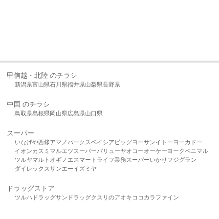
甲信越・北陸 のチラシ
新潟県
富山県
石川県
福井県
山梨県
長野県
中国 のチラシ
鳥取県
島根県
岡山県
広島県
山口県
スーパー
いなげや
西條
アマノパークス
ベイシア
ビッグヨーサン
イトーヨーカドー
イオン
カスミ
マルエツ
スーパーバリュー
ヤオコー
オーケー
ヨークベニマル
ツルヤ
マルト
オギノ
エスマート
ライフ
業務スーパー
いかり
フジグラン
ダイレックス
サンエー
イズミヤ
ドラッグストア
ツルハドラッグ
サンドラッグ
クスリのアオキ
ココカラファイン