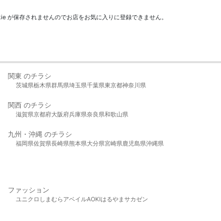
kie が保存されませんのでお店をお気に入りに登録できません。
関東 のチラシ
茨城県
栃木県
群馬県
埼玉県
千葉県
東京都
神奈川県
関西 のチラシ
滋賀県
京都府
大阪府
兵庫県
奈良県
和歌山県
九州・沖縄 のチラシ
福岡県
佐賀県
長崎県
熊本県
大分県
宮崎県
鹿児島県
沖縄県
ファッション
ユニクロ
しまむら
アベイル
AOKI
はるやま
サカゼン