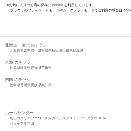
※お気に入りのお店の保存に
cookie
を利用しています。
ブラウザのプライベートモードやシークレットモードでご利用の場合は coo
北海道・東北 のチラシ
北海道
青森県
岩手県
宮城県
秋田県
山形県
福島県
東海 のチラシ
岐阜県
静岡県
愛知県
三重県
四国 のチラシ
徳島県
香川県
愛媛県
高知県
ホームセンター
島忠
コメリ
ナフコ
コーナン
カインズ
アストロプロダクツ
DCM
ジョイフル本田