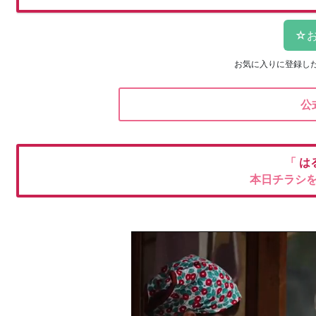
お気に入りに登録し
公
「
は
本日チラシ