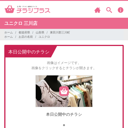
ユニクロ
三川店
ホーム
都道府県
山形県
東田川郡三川町
ホーム
お店の名前
ユニクロ
本日公開中のチラシ
画像はイメージです。
画像をクリックするとチラシが開きます。
本日公開中のチラシ