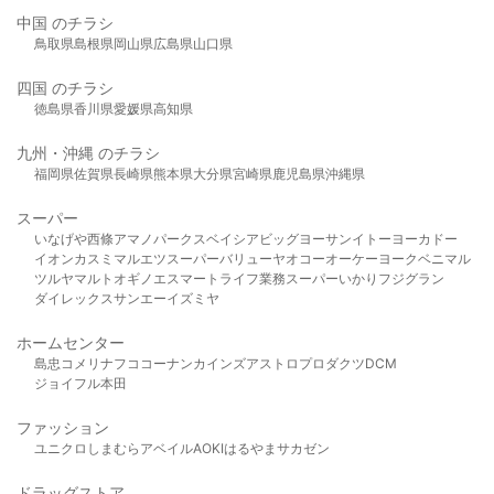
中国 のチラシ
鳥取県
島根県
岡山県
広島県
山口県
四国 のチラシ
徳島県
香川県
愛媛県
高知県
九州・沖縄 のチラシ
福岡県
佐賀県
長崎県
熊本県
大分県
宮崎県
鹿児島県
沖縄県
スーパー
いなげや
西條
アマノパークス
ベイシア
ビッグヨーサン
イトーヨーカドー
イオン
カスミ
マルエツ
スーパーバリュー
ヤオコー
オーケー
ヨークベニマル
ツルヤ
マルト
オギノ
エスマート
ライフ
業務スーパー
いかり
フジグラン
ダイレックス
サンエー
イズミヤ
ホームセンター
島忠
コメリ
ナフコ
コーナン
カインズ
アストロプロダクツ
DCM
ジョイフル本田
ファッション
ユニクロ
しまむら
アベイル
AOKI
はるやま
サカゼン
ドラッグストア