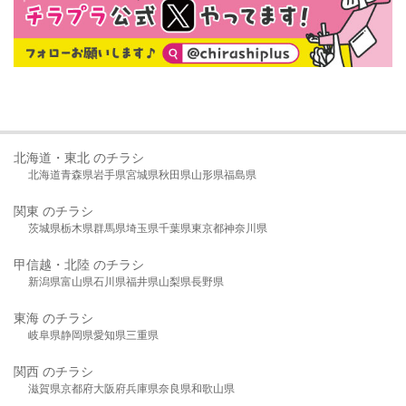
北海道・東北 のチラシ
北海道
青森県
岩手県
宮城県
秋田県
山形県
福島県
関東 のチラシ
茨城県
栃木県
群馬県
埼玉県
千葉県
東京都
神奈川県
甲信越・北陸 のチラシ
新潟県
富山県
石川県
福井県
山梨県
長野県
東海 のチラシ
岐阜県
静岡県
愛知県
三重県
関西 のチラシ
滋賀県
京都府
大阪府
兵庫県
奈良県
和歌山県