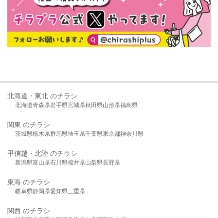
北海道・東北 のチラシ
北海道
青森県
岩手県
宮城県
秋田県
山形県
福島県
関東 のチラシ
茨城県
栃木県
群馬県
埼玉県
千葉県
東京都
神奈川県
甲信越・北陸 のチラシ
新潟県
富山県
石川県
福井県
山梨県
長野県
東海 のチラシ
岐阜県
静岡県
愛知県
三重県
関西 のチラシ