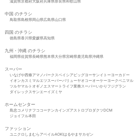
滋賀県
京都府
大阪府
兵庫県
奈良県
和歌山県
中国 のチラシ
鳥取県
島根県
岡山県
広島県
山口県
四国 のチラシ
徳島県
香川県
愛媛県
高知県
九州・沖縄 のチラシ
福岡県
佐賀県
長崎県
熊本県
大分県
宮崎県
鹿児島県
沖縄県
スーパー
いなげや
西條
アマノパークス
ベイシア
ビッグヨーサン
イトーヨーカドー
イオン
カスミ
マルエツ
スーパーバリュー
ヤオコー
オーケー
ヨークベニマル
ツルヤ
マルト
オギノ
エスマート
ライフ
業務スーパー
いかり
フジグラン
ダイレックス
サンエー
イズミヤ
ホームセンター
島忠
コメリ
ナフコ
コーナン
カインズ
アストロプロダクツ
DCM
ジョイフル本田
ファッション
ユニクロ
しまむら
アベイル
AOKI
はるやま
サカゼン