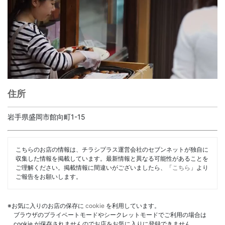
住所
岩手県盛岡市館向町1-15
こちらのお店の情報は、チラシプラス運営会社のセブンネットが独自に
収集した情報を掲載しています。最新情報と異なる可能性があることを
ご理解ください。掲載情報に間違いがございましたら、「
こちら
」より
ご報告をお願いします。
※お気に入りのお店の保存に
cookie
を利用しています。
ブラウザのプライベートモードやシークレットモードでご利用の場合は
cookie が保存されませんのでお店をお気に入りに登録できません。