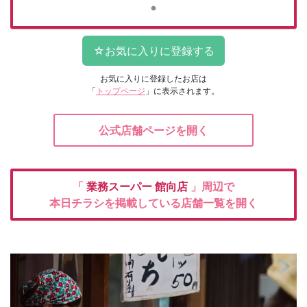
お気に入りに登録したお店は
「
トップページ
」に表示されます。
公式店舗ページを開く
「
業務スーパー
館向店
」周辺で
本日チラシを掲載している店舗一覧を開く