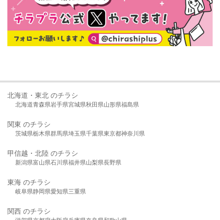
北海道・東北 のチラシ
北海道
青森県
岩手県
宮城県
秋田県
山形県
福島県
関東 のチラシ
茨城県
栃木県
群馬県
埼玉県
千葉県
東京都
神奈川県
甲信越・北陸 のチラシ
新潟県
富山県
石川県
福井県
山梨県
長野県
東海 のチラシ
岐阜県
静岡県
愛知県
三重県
関西 のチラシ