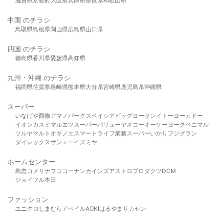
滋賀県
京都府
大阪府
兵庫県
奈良県
和歌山県
中国 のチラシ
鳥取県
島根県
岡山県
広島県
山口県
四国 のチラシ
徳島県
香川県
愛媛県
高知県
九州・沖縄 のチラシ
福岡県
佐賀県
長崎県
熊本県
大分県
宮崎県
鹿児島県
沖縄県
スーパー
いなげや
西條
アマノパークス
ベイシア
ビッグヨーサン
イトーヨーカドー
イオン
カスミ
マルエツ
スーパーバリュー
ヤオコー
オーケー
ヨークベニマル
ツルヤ
マルト
オギノ
エスマート
ライフ
業務スーパー
いかり
フジグラン
ダイレックス
サンエー
イズミヤ
ホームセンター
島忠
コメリ
ナフコ
コーナン
カインズ
アストロプロダクツ
DCM
ジョイフル本田
ファッション
ユニクロ
しまむら
アベイル
AOKI
はるやま
サカゼン