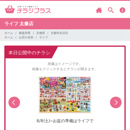
ライフ
太秦店
ホーム
都道府県
京都府
京都市右京区
ホーム
お店の名前
ライフ
本日公開中のチラシ
画像はイメージです。
画像をクリックするとチラシが開きます。
8/8(土)~お盆の準備はライフで