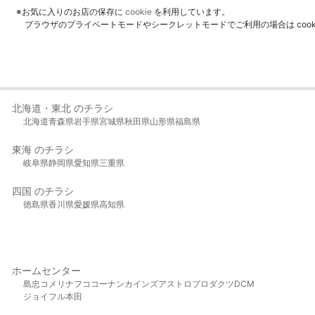
※お気に入りのお店の保存に
cookie
を利用しています。
ブラウザのプライベートモードやシークレットモードでご利用の場合は coo
北海道・東北 のチラシ
北海道
青森県
岩手県
宮城県
秋田県
山形県
福島県
東海 のチラシ
岐阜県
静岡県
愛知県
三重県
四国 のチラシ
徳島県
香川県
愛媛県
高知県
ホームセンター
島忠
コメリ
ナフコ
コーナン
カインズ
アストロプロダクツ
DCM
ジョイフル本田