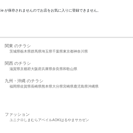
kie が保存されませんのでお店をお気に入りに登録できません。
関東 のチラシ
茨城県
栃木県
群馬県
埼玉県
千葉県
東京都
神奈川県
関西 のチラシ
滋賀県
京都府
大阪府
兵庫県
奈良県
和歌山県
九州・沖縄 のチラシ
福岡県
佐賀県
長崎県
熊本県
大分県
宮崎県
鹿児島県
沖縄県
ファッション
ユニクロ
しまむら
アベイル
AOKI
はるやま
サカゼン