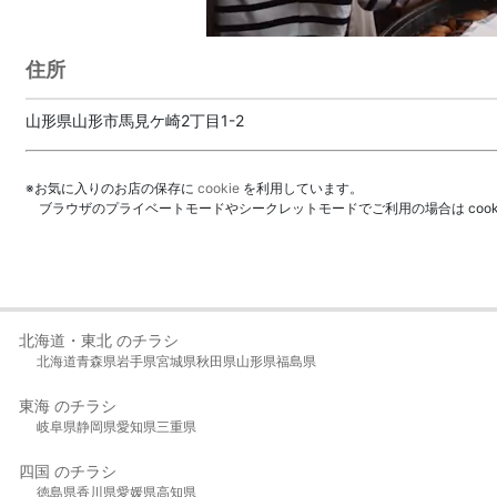
住所
山形県山形市馬見ケ崎2丁目1-2
※お気に入りのお店の保存に
cookie
を利用しています。
ブラウザのプライベートモードやシークレットモードでご利用の場合は coo
北海道・東北 のチラシ
北海道
青森県
岩手県
宮城県
秋田県
山形県
福島県
東海 のチラシ
岐阜県
静岡県
愛知県
三重県
四国 のチラシ
徳島県
香川県
愛媛県
高知県