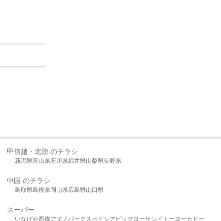
甲信越・北陸 のチラシ
新潟県
富山県
石川県
福井県
山梨県
長野県
中国 のチラシ
鳥取県
島根県
岡山県
広島県
山口県
スーパー
いなげや
西條
アマノパークス
ベイシア
ビッグヨーサン
イトーヨーカドー