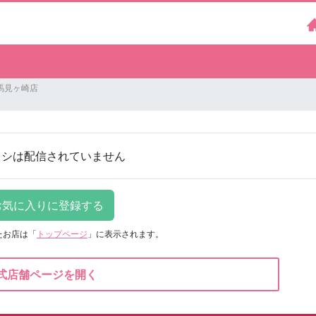
馬見ヶ崎店
ラシは配信されていません
たお店は
「
トップページ
」に表示されます。
式店舗ページを開く