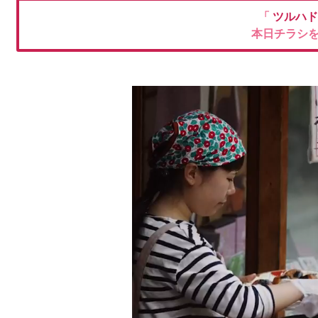
「
ツルハ
本日チラシ