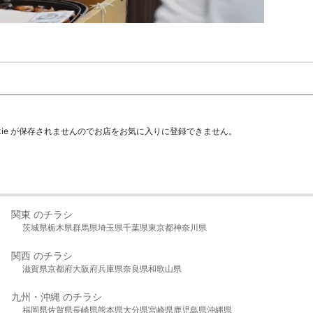
kie が保存されませんのでお店をお気に入りに登録できません。
関東 のチラシ
茨城県
栃木県
群馬県
埼玉県
千葉県
東京都
神奈川県
関西 のチラシ
滋賀県
京都府
大阪府
兵庫県
奈良県
和歌山県
九州・沖縄 のチラシ
福岡県
佐賀県
長崎県
熊本県
大分県
宮崎県
鹿児島県
沖縄県