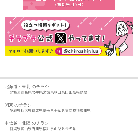
北海道・東北 のチラシ
北海道
青森県
岩手県
宮城県
秋田県
山形県
福島県
関東 のチラシ
茨城県
栃木県
群馬県
埼玉県
千葉県
東京都
神奈川県
甲信越・北陸 のチラシ
新潟県
富山県
石川県
福井県
山梨県
長野県