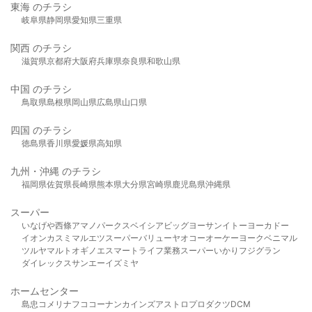
東海 のチラシ
岐阜県
静岡県
愛知県
三重県
関西 のチラシ
滋賀県
京都府
大阪府
兵庫県
奈良県
和歌山県
中国 のチラシ
鳥取県
島根県
岡山県
広島県
山口県
四国 のチラシ
徳島県
香川県
愛媛県
高知県
九州・沖縄 のチラシ
福岡県
佐賀県
長崎県
熊本県
大分県
宮崎県
鹿児島県
沖縄県
スーパー
いなげや
西條
アマノパークス
ベイシア
ビッグヨーサン
イトーヨーカドー
イオン
カスミ
マルエツ
スーパーバリュー
ヤオコー
オーケー
ヨークベニマル
ツルヤ
マルト
オギノ
エスマート
ライフ
業務スーパー
いかり
フジグラン
ダイレックス
サンエー
イズミヤ
ホームセンター
島忠
コメリ
ナフコ
コーナン
カインズ
アストロプロダクツ
DCM