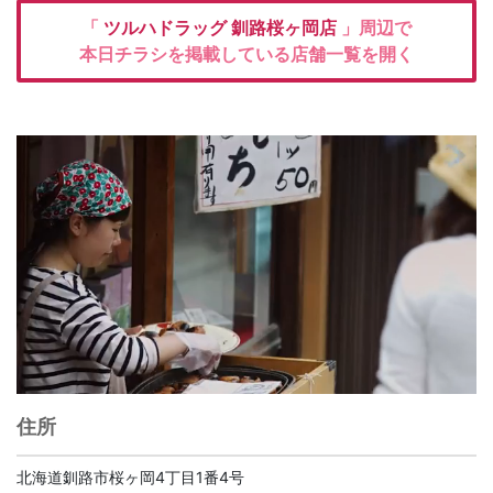
「
ツルハドラッグ
釧路桜ヶ岡店
」周辺で
本日チラシを掲載している店舗一覧を開く
住所
北海道釧路市桜ヶ岡4丁目1番4号