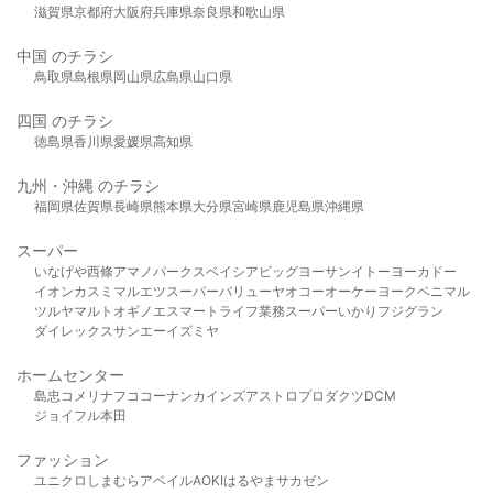
滋賀県
京都府
大阪府
兵庫県
奈良県
和歌山県
中国 のチラシ
鳥取県
島根県
岡山県
広島県
山口県
四国 のチラシ
徳島県
香川県
愛媛県
高知県
九州・沖縄 のチラシ
福岡県
佐賀県
長崎県
熊本県
大分県
宮崎県
鹿児島県
沖縄県
スーパー
いなげや
西條
アマノパークス
ベイシア
ビッグヨーサン
イトーヨーカドー
イオン
カスミ
マルエツ
スーパーバリュー
ヤオコー
オーケー
ヨークベニマル
ツルヤ
マルト
オギノ
エスマート
ライフ
業務スーパー
いかり
フジグラン
ダイレックス
サンエー
イズミヤ
ホームセンター
島忠
コメリ
ナフコ
コーナン
カインズ
アストロプロダクツ
DCM
ジョイフル本田
ファッション
ユニクロ
しまむら
アベイル
AOKI
はるやま
サカゼン