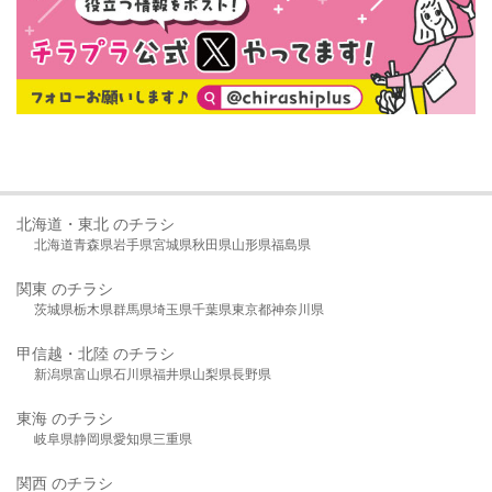
北海道・東北 のチラシ
北海道
青森県
岩手県
宮城県
秋田県
山形県
福島県
関東 のチラシ
茨城県
栃木県
群馬県
埼玉県
千葉県
東京都
神奈川県
甲信越・北陸 のチラシ
新潟県
富山県
石川県
福井県
山梨県
長野県
東海 のチラシ
岐阜県
静岡県
愛知県
三重県
関西 のチラシ