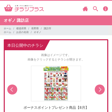
オギノ
諏訪店
ホーム
都道府県
長野県
諏訪市
ホーム
お店の名前
オギノ
本日公開中のチラシ
画像はイメージです。
画像をクリックするとチラシが開きます。
ボーナスポイントプレゼント商品【8月】