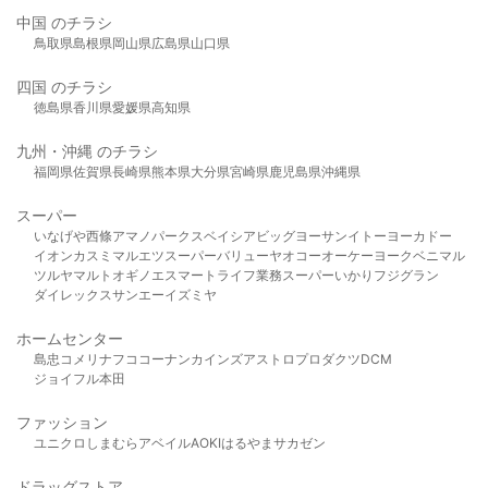
中国 のチラシ
鳥取県
島根県
岡山県
広島県
山口県
四国 のチラシ
徳島県
香川県
愛媛県
高知県
九州・沖縄 のチラシ
福岡県
佐賀県
長崎県
熊本県
大分県
宮崎県
鹿児島県
沖縄県
スーパー
いなげや
西條
アマノパークス
ベイシア
ビッグヨーサン
イトーヨーカドー
イオン
カスミ
マルエツ
スーパーバリュー
ヤオコー
オーケー
ヨークベニマル
ツルヤ
マルト
オギノ
エスマート
ライフ
業務スーパー
いかり
フジグラン
ダイレックス
サンエー
イズミヤ
ホームセンター
島忠
コメリ
ナフコ
コーナン
カインズ
アストロプロダクツ
DCM
ジョイフル本田
ファッション
ユニクロ
しまむら
アベイル
AOKI
はるやま
サカゼン
ドラッグストア