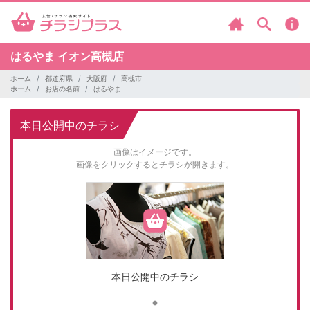
はるやま
イオン高槻店
ホーム
都道府県
大阪府
高槻市
ホーム
お店の名前
はるやま
本日公開中のチラシ
画像はイメージです。
画像をクリックするとチラシが開きます。
本日公開中のチラシ