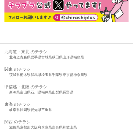
北海道・東北 のチラシ
北海道
青森県
岩手県
宮城県
秋田県
山形県
福島県
関東 のチラシ
茨城県
栃木県
群馬県
埼玉県
千葉県
東京都
神奈川県
甲信越・北陸 のチラシ
新潟県
富山県
石川県
福井県
山梨県
長野県
東海 のチラシ
岐阜県
静岡県
愛知県
三重県
関西 のチラシ
滋賀県
京都府
大阪府
兵庫県
奈良県
和歌山県