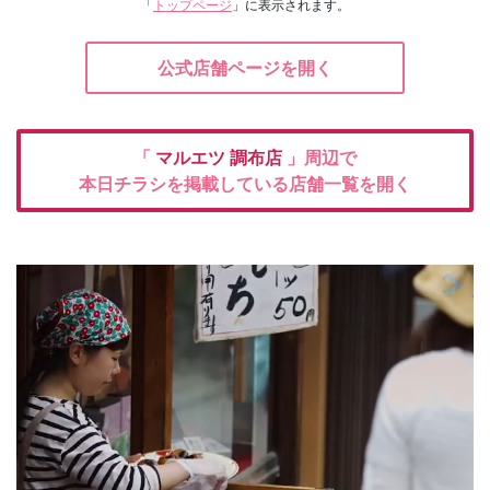
「
トップページ
」に表示されます。
公式店舗ページを開く
「
マルエツ
調布店
」周辺で
本日チラシを掲載している店舗一覧を開く