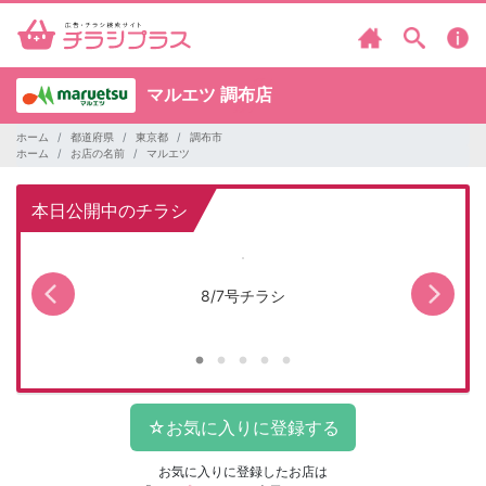
マルエツ
調布店
ホーム
都道府県
東京都
調布市
ホーム
お店の名前
マルエツ
本日公開中のチラシ
8/7号チラシ
お気に入りに登録したお店は