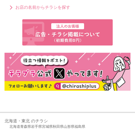
お店の名前からチラシを探す
北海道・東北 のチラシ
北海道
青森県
岩手県
宮城県
秋田県
山形県
福島県