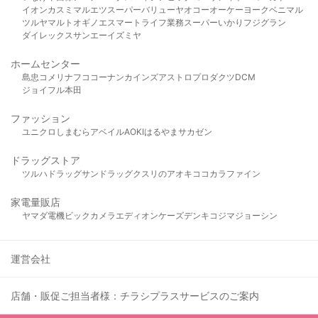
イオン
カスミ
マルエツ
スーパーバリュー
ヤオコー
オーケー
ヨークベニマル
ツルヤ
マルト
オギノ
エスマート
ライフ
業務スーパー
いかり
フジグラン
ダイレックス
サンエー
イズミヤ
ホームセンター
島忠
コメリ
ナフコ
コーナン
カインズ
アストロプロダクツ
DCM
ジョイフル本田
ファッション
ユニクロ
しまむら
アベイル
AOKI
はるやま
サカゼン
ドラッグストア
ツルハドラッグ
サンドラッグ
クスリのアオキ
ココカラファイン
家電量販店
ヤマダ電機
ビックカメラ
エディオン
ケーズデンキ
コジマ
ジョーシン
運営会社
店舗・販促ご担当者様：チラシプラスサービスのご案内