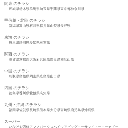
関東 のチラシ
茨城県
栃木県
群馬県
埼玉県
千葉県
東京都
神奈川県
甲信越・北陸 のチラシ
新潟県
富山県
石川県
福井県
山梨県
長野県
東海 のチラシ
岐阜県
静岡県
愛知県
三重県
関西 のチラシ
滋賀県
京都府
大阪府
兵庫県
奈良県
和歌山県
中国 のチラシ
鳥取県
島根県
岡山県
広島県
山口県
四国 のチラシ
徳島県
香川県
愛媛県
高知県
九州・沖縄 のチラシ
福岡県
佐賀県
長崎県
熊本県
大分県
宮崎県
鹿児島県
沖縄県
スーパー
いなげや
西條
アマノパークス
ベイシア
ビッグヨーサン
イトーヨーカドー