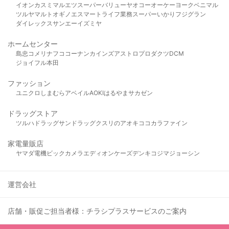
イオン
カスミ
マルエツ
スーパーバリュー
ヤオコー
オーケー
ヨークベニマル
ツルヤ
マルト
オギノ
エスマート
ライフ
業務スーパー
いかり
フジグラン
ダイレックス
サンエー
イズミヤ
ホームセンター
島忠
コメリ
ナフコ
コーナン
カインズ
アストロプロダクツ
DCM
ジョイフル本田
ファッション
ユニクロ
しまむら
アベイル
AOKI
はるやま
サカゼン
ドラッグストア
ツルハドラッグ
サンドラッグ
クスリのアオキ
ココカラファイン
家電量販店
ヤマダ電機
ビックカメラ
エディオン
ケーズデンキ
コジマ
ジョーシン
運営会社
店舗・販促ご担当者様：チラシプラスサービスのご案内