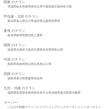
関東 のチラシ
茨城県
栃木県
群馬県
埼玉県
千葉県
東京都
神奈川県
甲信越・北陸 のチラシ
新潟県
富山県
石川県
福井県
山梨県
長野県
東海 のチラシ
岐阜県
静岡県
愛知県
三重県
関西 のチラシ
滋賀県
京都府
大阪府
兵庫県
奈良県
和歌山県
中国 のチラシ
鳥取県
島根県
岡山県
広島県
山口県
四国 のチラシ
徳島県
香川県
愛媛県
高知県
九州・沖縄 のチラシ
福岡県
佐賀県
長崎県
熊本県
大分県
宮崎県
鹿児島県
沖縄県
スーパー
いなげや
西條
アマノパークス
ベイシア
ビッグヨーサン
イトーヨーカドー