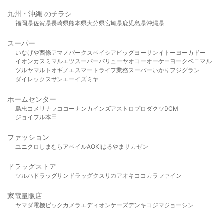
九州・沖縄 のチラシ
福岡県
佐賀県
長崎県
熊本県
大分県
宮崎県
鹿児島県
沖縄県
スーパー
いなげや
西條
アマノパークス
ベイシア
ビッグヨーサン
イトーヨーカドー
イオン
カスミ
マルエツ
スーパーバリュー
ヤオコー
オーケー
ヨークベニマル
ツルヤ
マルト
オギノ
エスマート
ライフ
業務スーパー
いかり
フジグラン
ダイレックス
サンエー
イズミヤ
ホームセンター
島忠
コメリ
ナフコ
コーナン
カインズ
アストロプロダクツ
DCM
ジョイフル本田
ファッション
ユニクロ
しまむら
アベイル
AOKI
はるやま
サカゼン
ドラッグストア
ツルハドラッグ
サンドラッグ
クスリのアオキ
ココカラファイン
家電量販店
ヤマダ電機
ビックカメラ
エディオン
ケーズデンキ
コジマ
ジョーシン