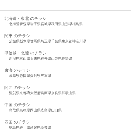
北海道・東北 のチラシ
北海道
青森県
岩手県
宮城県
秋田県
山形県
福島県
関東 のチラシ
茨城県
栃木県
群馬県
埼玉県
千葉県
東京都
神奈川県
甲信越・北陸 のチラシ
新潟県
富山県
石川県
福井県
山梨県
長野県
東海 のチラシ
岐阜県
静岡県
愛知県
三重県
関西 のチラシ
滋賀県
京都府
大阪府
兵庫県
奈良県
和歌山県
中国 のチラシ
鳥取県
島根県
岡山県
広島県
山口県
四国 のチラシ
徳島県
香川県
愛媛県
高知県