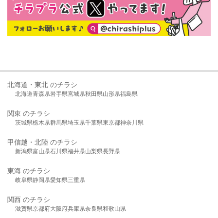
北海道・東北 のチラシ
北海道
青森県
岩手県
宮城県
秋田県
山形県
福島県
関東 のチラシ
茨城県
栃木県
群馬県
埼玉県
千葉県
東京都
神奈川県
甲信越・北陸 のチラシ
新潟県
富山県
石川県
福井県
山梨県
長野県
東海 のチラシ
岐阜県
静岡県
愛知県
三重県
関西 のチラシ
滋賀県
京都府
大阪府
兵庫県
奈良県
和歌山県