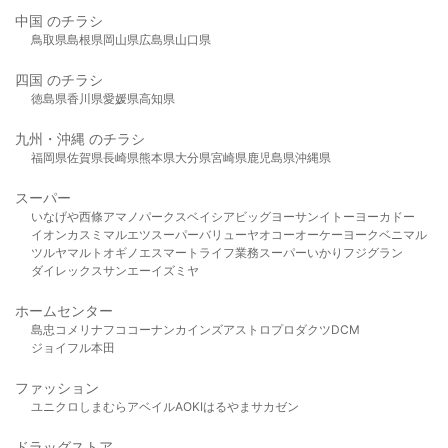
中国 のチラシ
鳥取県
島根県
岡山県
広島県
山口県
四国 のチラシ
徳島県
香川県
愛媛県
高知県
九州・沖縄 のチラシ
福岡県
佐賀県
長崎県
熊本県
大分県
宮崎県
鹿児島県
沖縄県
スーパー
いなげや
西條
アマノパークス
ベイシア
ビッグヨーサン
イトーヨーカドー
イオン
カスミ
マルエツ
スーパーバリュー
ヤオコー
オーケー
ヨークベニマル
ツルヤ
マルト
オギノ
エスマート
ライフ
業務スーパー
いかり
フジグラン
ダイレックス
サンエー
イズミヤ
ホームセンター
島忠
コメリ
ナフコ
コーナン
カインズ
アストロプロダクツ
DCM
ジョイフル本田
ファッション
ユニクロ
しまむら
アベイル
AOKI
はるやま
サカゼン
ドラッグストア