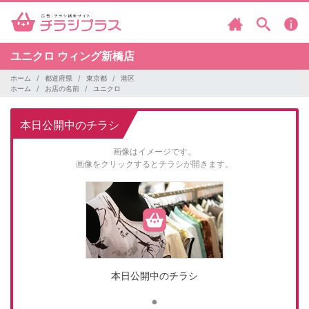
ユニクロ
ウィング新橋店
ホーム
都道府県
東京都
港区
ホーム
お店の名前
ユニクロ
本日公開中のチラシ
画像はイメージです。
画像をクリックするとチラシが開きます。
本日公開中のチラシ