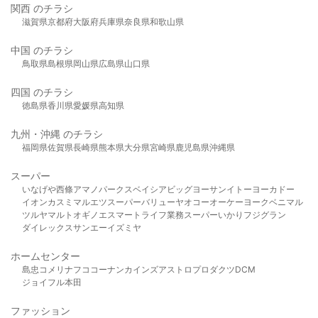
関西 のチラシ
滋賀県
京都府
大阪府
兵庫県
奈良県
和歌山県
中国 のチラシ
鳥取県
島根県
岡山県
広島県
山口県
四国 のチラシ
徳島県
香川県
愛媛県
高知県
九州・沖縄 のチラシ
福岡県
佐賀県
長崎県
熊本県
大分県
宮崎県
鹿児島県
沖縄県
スーパー
いなげや
西條
アマノパークス
ベイシア
ビッグヨーサン
イトーヨーカドー
イオン
カスミ
マルエツ
スーパーバリュー
ヤオコー
オーケー
ヨークベニマル
ツルヤ
マルト
オギノ
エスマート
ライフ
業務スーパー
いかり
フジグラン
ダイレックス
サンエー
イズミヤ
ホームセンター
島忠
コメリ
ナフコ
コーナン
カインズ
アストロプロダクツ
DCM
ジョイフル本田
ファッション