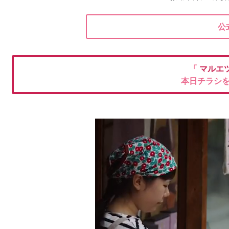
公
「
マルエツ
本日チラシ