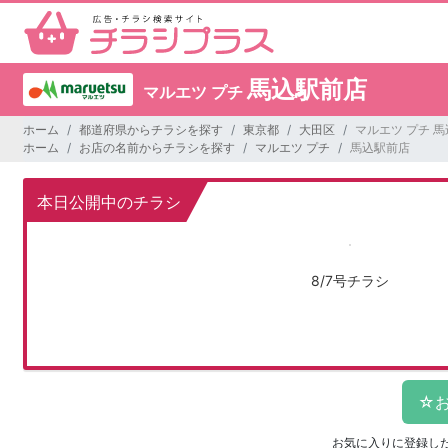
馬込駅前店
マルエツ プチ
ホーム
都道府県からチラシを探す
東京都
大田区
マルエツ プチ 
ホーム
お店の名前からチラシを探す
マルエツ プチ
馬込駅前店
本日公開中のチラシ
8/7号チラシ
お気に入りに登録し