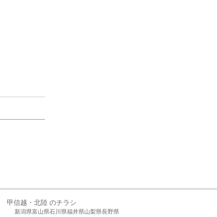
甲信越・北陸 のチラシ
新潟県
富山県
石川県
福井県
山梨県
長野県