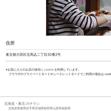
住所
東京都大田区北馬込二丁目30番2号
※お気に入りのお店の保存に
cookie
を利用しています。
ブラウザのプライベートモードやシークレットモードでご利用の場合は coo
北海道・東北 のチラシ
北海道
青森県
岩手県
宮城県
秋田県
山形県
福島県