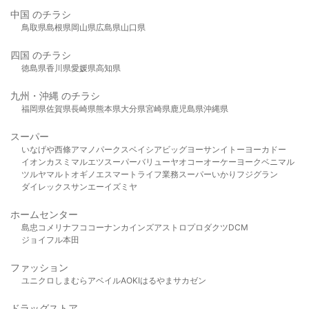
中国 のチラシ
鳥取県
島根県
岡山県
広島県
山口県
四国 のチラシ
徳島県
香川県
愛媛県
高知県
九州・沖縄 のチラシ
福岡県
佐賀県
長崎県
熊本県
大分県
宮崎県
鹿児島県
沖縄県
スーパー
いなげや
西條
アマノパークス
ベイシア
ビッグヨーサン
イトーヨーカドー
イオン
カスミ
マルエツ
スーパーバリュー
ヤオコー
オーケー
ヨークベニマル
ツルヤ
マルト
オギノ
エスマート
ライフ
業務スーパー
いかり
フジグラン
ダイレックス
サンエー
イズミヤ
ホームセンター
島忠
コメリ
ナフコ
コーナン
カインズ
アストロプロダクツ
DCM
ジョイフル本田
ファッション
ユニクロ
しまむら
アベイル
AOKI
はるやま
サカゼン
ドラッグストア