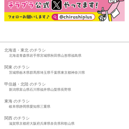
北海道・東北 のチラシ
北海道
青森県
岩手県
宮城県
秋田県
山形県
福島県
関東 のチラシ
茨城県
栃木県
群馬県
埼玉県
千葉県
東京都
神奈川県
甲信越・北陸 のチラシ
新潟県
富山県
石川県
福井県
山梨県
長野県
東海 のチラシ
岐阜県
静岡県
愛知県
三重県
関西 のチラシ
滋賀県
京都府
大阪府
兵庫県
奈良県
和歌山県