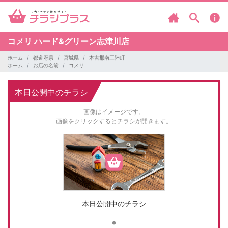
コメリ
ハード&グリーン志津川店
ホーム
都道府県
宮城県
本吉郡南三陸町
ホーム
お店の名前
コメリ
本日公開中のチラシ
画像はイメージです。
画像をクリックするとチラシが開きます。
本日公開中のチラシ