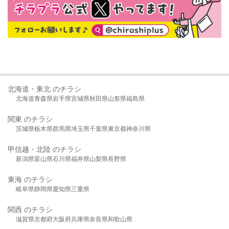
北海道・東北 のチラシ
北海道
青森県
岩手県
宮城県
秋田県
山形県
福島県
関東 のチラシ
茨城県
栃木県
群馬県
埼玉県
千葉県
東京都
神奈川県
甲信越・北陸 のチラシ
新潟県
富山県
石川県
福井県
山梨県
長野県
東海 のチラシ
岐阜県
静岡県
愛知県
三重県
関西 のチラシ
滋賀県
京都府
大阪府
兵庫県
奈良県
和歌山県