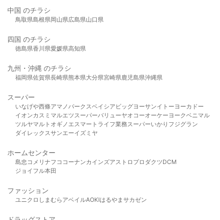
中国 のチラシ
鳥取県
島根県
岡山県
広島県
山口県
四国 のチラシ
徳島県
香川県
愛媛県
高知県
九州・沖縄 のチラシ
福岡県
佐賀県
長崎県
熊本県
大分県
宮崎県
鹿児島県
沖縄県
スーパー
いなげや
西條
アマノパークス
ベイシア
ビッグヨーサン
イトーヨーカドー
イオン
カスミ
マルエツ
スーパーバリュー
ヤオコー
オーケー
ヨークベニマル
ツルヤ
マルト
オギノ
エスマート
ライフ
業務スーパー
いかり
フジグラン
ダイレックス
サンエー
イズミヤ
ホームセンター
島忠
コメリ
ナフコ
コーナン
カインズ
アストロプロダクツ
DCM
ジョイフル本田
ファッション
ユニクロ
しまむら
アベイル
AOKI
はるやま
サカゼン
ドラッグストア