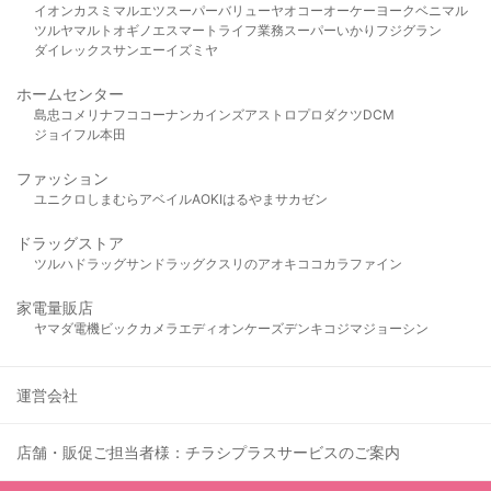
イオン
カスミ
マルエツ
スーパーバリュー
ヤオコー
オーケー
ヨークベニマル
ツルヤ
マルト
オギノ
エスマート
ライフ
業務スーパー
いかり
フジグラン
ダイレックス
サンエー
イズミヤ
ホームセンター
島忠
コメリ
ナフコ
コーナン
カインズ
アストロプロダクツ
DCM
ジョイフル本田
ファッション
ユニクロ
しまむら
アベイル
AOKI
はるやま
サカゼン
ドラッグストア
ツルハドラッグ
サンドラッグ
クスリのアオキ
ココカラファイン
家電量販店
ヤマダ電機
ビックカメラ
エディオン
ケーズデンキ
コジマ
ジョーシン
運営会社
店舗・販促ご担当者様：チラシプラスサービスのご案内