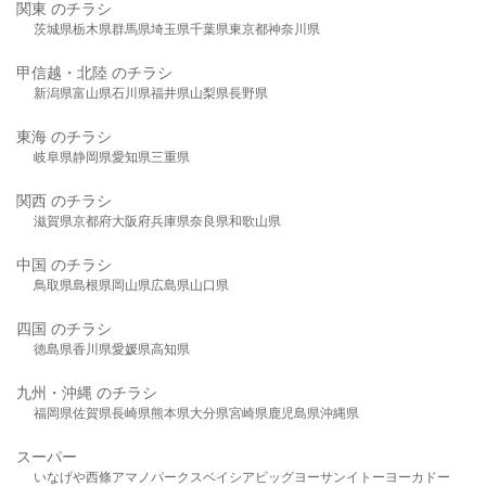
関東 のチラシ
茨城県
栃木県
群馬県
埼玉県
千葉県
東京都
神奈川県
甲信越・北陸 のチラシ
新潟県
富山県
石川県
福井県
山梨県
長野県
東海 のチラシ
岐阜県
静岡県
愛知県
三重県
関西 のチラシ
滋賀県
京都府
大阪府
兵庫県
奈良県
和歌山県
中国 のチラシ
鳥取県
島根県
岡山県
広島県
山口県
四国 のチラシ
徳島県
香川県
愛媛県
高知県
九州・沖縄 のチラシ
福岡県
佐賀県
長崎県
熊本県
大分県
宮崎県
鹿児島県
沖縄県
スーパー
いなげや
西條
アマノパークス
ベイシア
ビッグヨーサン
イトーヨーカドー