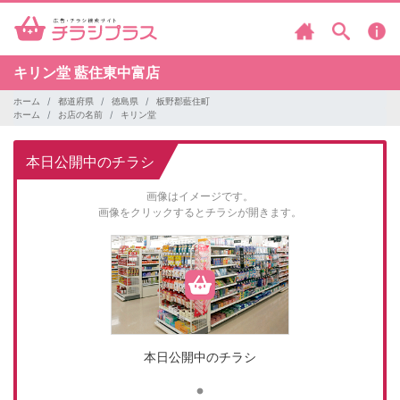
キリン堂
藍住東中富店
ホーム
都道府県
徳島県
板野郡藍住町
ホーム
お店の名前
キリン堂
本日公開中のチラシ
画像はイメージです。
画像をクリックするとチラシが開きます。
本日公開中のチラシ