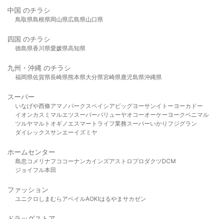
中国 のチラシ
鳥取県
島根県
岡山県
広島県
山口県
四国 のチラシ
徳島県
香川県
愛媛県
高知県
九州・沖縄 のチラシ
福岡県
佐賀県
長崎県
熊本県
大分県
宮崎県
鹿児島県
沖縄県
スーパー
いなげや
西條
アマノパークス
ベイシア
ビッグヨーサン
イトーヨーカドー
イオン
カスミ
マルエツ
スーパーバリュー
ヤオコー
オーケー
ヨークベニマル
ツルヤ
マルト
オギノ
エスマート
ライフ
業務スーパー
いかり
フジグラン
ダイレックス
サンエー
イズミヤ
ホームセンター
島忠
コメリ
ナフコ
コーナン
カインズ
アストロプロダクツ
DCM
ジョイフル本田
ファッション
ユニクロ
しまむら
アベイル
AOKI
はるやま
サカゼン
ドラッグストア