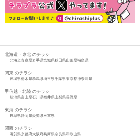
北海道・東北 のチラシ
北海道
青森県
岩手県
宮城県
秋田県
山形県
福島県
関東 のチラシ
茨城県
栃木県
群馬県
埼玉県
千葉県
東京都
神奈川県
甲信越・北陸 のチラシ
新潟県
富山県
石川県
福井県
山梨県
長野県
東海 のチラシ
岐阜県
静岡県
愛知県
三重県
関西 のチラシ
滋賀県
京都府
大阪府
兵庫県
奈良県
和歌山県