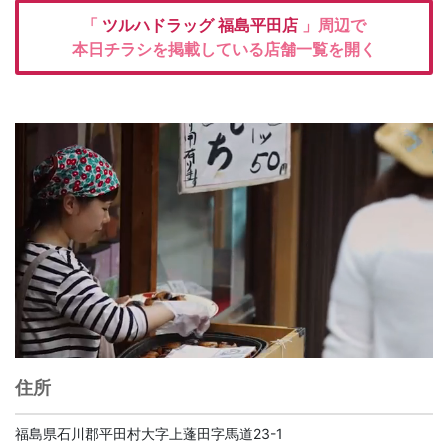
「
ツルハドラッグ
福島平田店
」周辺で
本日チラシを掲載している店舗一覧を開く
住所
福島県石川郡平田村大字上蓬田字馬道23-1