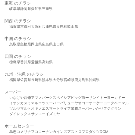
東海 のチラシ
岐阜県
静岡県
愛知県
三重県
関西 のチラシ
滋賀県
京都府
大阪府
兵庫県
奈良県
和歌山県
中国 のチラシ
鳥取県
島根県
岡山県
広島県
山口県
四国 のチラシ
徳島県
香川県
愛媛県
高知県
九州・沖縄 のチラシ
福岡県
佐賀県
長崎県
熊本県
大分県
宮崎県
鹿児島県
沖縄県
スーパー
いなげや
西條
アマノパークス
ベイシア
ビッグヨーサン
イトーヨーカドー
イオン
カスミ
マルエツ
スーパーバリュー
ヤオコー
オーケー
ヨークベニマル
ツルヤ
マルト
オギノ
エスマート
ライフ
業務スーパー
いかり
フジグラン
ダイレックス
サンエー
イズミヤ
ホームセンター
島忠
コメリ
ナフコ
コーナン
カインズ
アストロプロダクツ
DCM