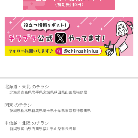
北海道・東北 のチラシ
北海道
青森県
岩手県
宮城県
秋田県
山形県
福島県
関東 のチラシ
茨城県
栃木県
群馬県
埼玉県
千葉県
東京都
神奈川県
甲信越・北陸 のチラシ
新潟県
富山県
石川県
福井県
山梨県
長野県