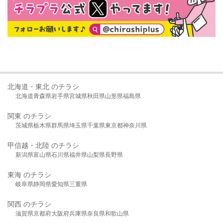
北海道・東北 のチラシ
北海道
青森県
岩手県
宮城県
秋田県
山形県
福島県
関東 のチラシ
茨城県
栃木県
群馬県
埼玉県
千葉県
東京都
神奈川県
甲信越・北陸 のチラシ
新潟県
富山県
石川県
福井県
山梨県
長野県
東海 のチラシ
岐阜県
静岡県
愛知県
三重県
関西 のチラシ
滋賀県
京都府
大阪府
兵庫県
奈良県
和歌山県