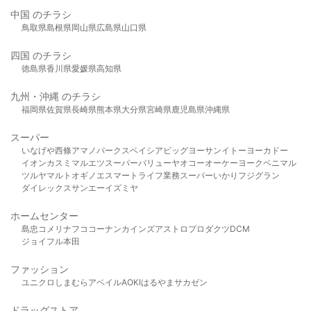
中国 のチラシ
鳥取県
島根県
岡山県
広島県
山口県
四国 のチラシ
徳島県
香川県
愛媛県
高知県
九州・沖縄 のチラシ
福岡県
佐賀県
長崎県
熊本県
大分県
宮崎県
鹿児島県
沖縄県
スーパー
いなげや
西條
アマノパークス
ベイシア
ビッグヨーサン
イトーヨーカドー
イオン
カスミ
マルエツ
スーパーバリュー
ヤオコー
オーケー
ヨークベニマル
ツルヤ
マルト
オギノ
エスマート
ライフ
業務スーパー
いかり
フジグラン
ダイレックス
サンエー
イズミヤ
ホームセンター
島忠
コメリ
ナフコ
コーナン
カインズ
アストロプロダクツ
DCM
ジョイフル本田
ファッション
ユニクロ
しまむら
アベイル
AOKI
はるやま
サカゼン
ドラッグストア