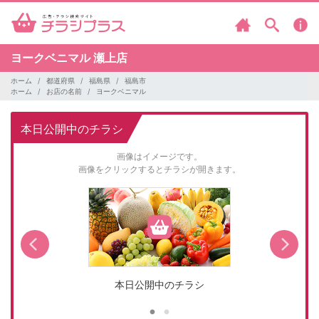
ヨークベニマル
瀬上店
ホーム
都道府県
福島県
福島市
ホーム
お店の名前
ヨークベニマル
本日公開中のチラシ
画像はイメージです。
画像をクリックするとチラシが開きます。
本日公開中のチラシ