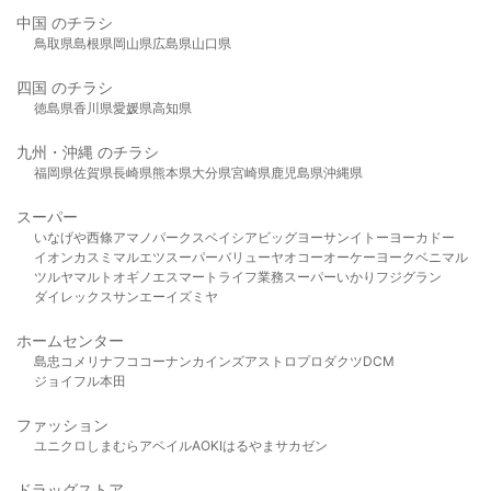
中国 のチラシ
鳥取県
島根県
岡山県
広島県
山口県
四国 のチラシ
徳島県
香川県
愛媛県
高知県
九州・沖縄 のチラシ
福岡県
佐賀県
長崎県
熊本県
大分県
宮崎県
鹿児島県
沖縄県
スーパー
いなげや
西條
アマノパークス
ベイシア
ビッグヨーサン
イトーヨーカドー
イオン
カスミ
マルエツ
スーパーバリュー
ヤオコー
オーケー
ヨークベニマル
ツルヤ
マルト
オギノ
エスマート
ライフ
業務スーパー
いかり
フジグラン
ダイレックス
サンエー
イズミヤ
ホームセンター
島忠
コメリ
ナフコ
コーナン
カインズ
アストロプロダクツ
DCM
ジョイフル本田
ファッション
ユニクロ
しまむら
アベイル
AOKI
はるやま
サカゼン
ドラッグストア