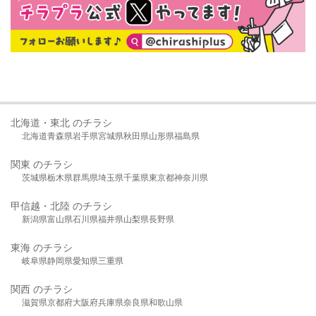
北海道・東北 のチラシ
北海道
青森県
岩手県
宮城県
秋田県
山形県
福島県
関東 のチラシ
茨城県
栃木県
群馬県
埼玉県
千葉県
東京都
神奈川県
甲信越・北陸 のチラシ
新潟県
富山県
石川県
福井県
山梨県
長野県
東海 のチラシ
岐阜県
静岡県
愛知県
三重県
関西 のチラシ
滋賀県
京都府
大阪府
兵庫県
奈良県
和歌山県