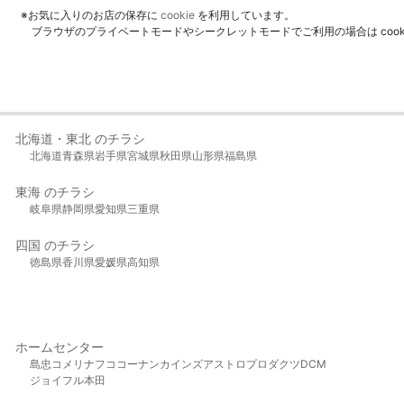
※お気に入りのお店の保存に
cookie
を利用しています。
ブラウザのプライベートモードやシークレットモードでご利用の場合は coo
北海道・東北 のチラシ
北海道
青森県
岩手県
宮城県
秋田県
山形県
福島県
東海 のチラシ
岐阜県
静岡県
愛知県
三重県
四国 のチラシ
徳島県
香川県
愛媛県
高知県
ホームセンター
島忠
コメリ
ナフコ
コーナン
カインズ
アストロプロダクツ
DCM
ジョイフル本田