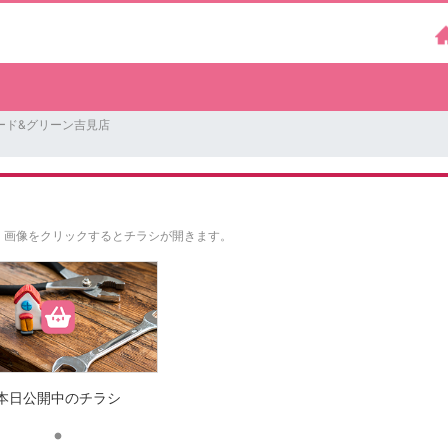
ード&グリーン吉見店
。
画像をクリックするとチラシが開きます。
本日公開中のチラシ