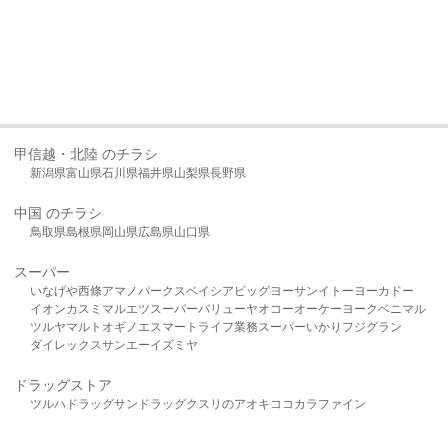
甲信越・北陸 のチラシ
新潟県
富山県
石川県
福井県
山梨県
長野県
中国 のチラシ
鳥取県
島根県
岡山県
広島県
山口県
スーパー
いなげや
西條
アマノパークス
ベイシア
ビッグヨーサン
イトーヨーカドー
イオン
カスミ
マルエツ
スーパーバリュー
ヤオコー
オーケー
ヨークベニマル
ツルヤ
マルト
オギノ
エスマート
ライフ
業務スーパー
いかり
フジグラン
ダイレックス
サンエー
イズミヤ
ドラッグストア
ツルハドラッグ
サンドラッグ
クスリのアオキ
ココカラファイン