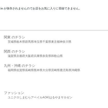
kie が保存されませんのでお店をお気に入りに登録できません。
関東 のチラシ
茨城県
栃木県
群馬県
埼玉県
千葉県
東京都
神奈川県
関西 のチラシ
滋賀県
京都府
大阪府
兵庫県
奈良県
和歌山県
九州・沖縄 のチラシ
福岡県
佐賀県
長崎県
熊本県
大分県
宮崎県
鹿児島県
沖縄県
ファッション
ユニクロ
しまむら
アベイル
AOKI
はるやま
サカゼン