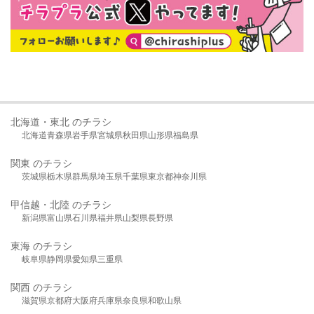
北海道・東北 のチラシ
北海道
青森県
岩手県
宮城県
秋田県
山形県
福島県
関東 のチラシ
茨城県
栃木県
群馬県
埼玉県
千葉県
東京都
神奈川県
甲信越・北陸 のチラシ
新潟県
富山県
石川県
福井県
山梨県
長野県
東海 のチラシ
岐阜県
静岡県
愛知県
三重県
関西 のチラシ
滋賀県
京都府
大阪府
兵庫県
奈良県
和歌山県