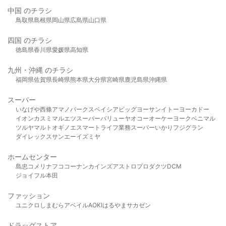
中国 のチラシ
鳥取県
島根県
岡山県
広島県
山口県
四国 のチラシ
徳島県
香川県
愛媛県
高知県
九州・沖縄 のチラシ
福岡県
佐賀県
長崎県
熊本県
大分県
宮崎県
鹿児島県
沖縄県
スーパー
いなげや
西條
アマノパークス
ベイシア
ビッグヨーサン
イトーヨーカドー
イオン
カスミ
マルエツ
スーパーバリュー
ヤオコー
オーケー
ヨークベニマル
ツルヤ
マルト
オギノ
エスマート
ライフ
業務スーパー
いかり
フジグラン
ダイレックス
サンエー
イズミヤ
ホームセンター
島忠
コメリ
ナフコ
コーナン
カインズ
アストロプロダクツ
DCM
ジョイフル本田
ファッション
ユニクロ
しまむら
アベイル
AOKI
はるやま
サカゼン
ドラッグストア