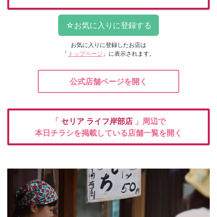
お気に入りに登録したお店は
「
トップページ
」に表示されます。
公式店舗ページを開く
「
セリア
ライフ岸部店
」周辺で
本日チラシを掲載している店舗一覧を開く