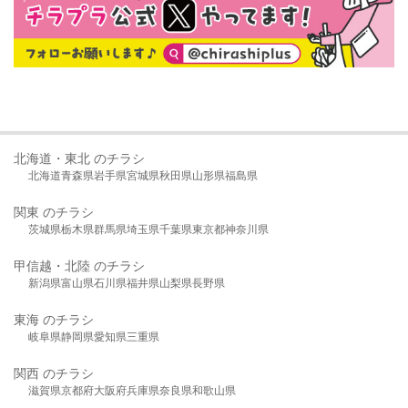
北海道・東北 のチラシ
北海道
青森県
岩手県
宮城県
秋田県
山形県
福島県
関東 のチラシ
茨城県
栃木県
群馬県
埼玉県
千葉県
東京都
神奈川県
甲信越・北陸 のチラシ
新潟県
富山県
石川県
福井県
山梨県
長野県
東海 のチラシ
岐阜県
静岡県
愛知県
三重県
関西 のチラシ
滋賀県
京都府
大阪府
兵庫県
奈良県
和歌山県