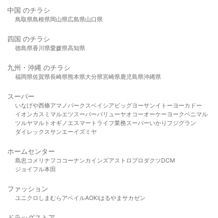
中国 のチラシ
鳥取県
島根県
岡山県
広島県
山口県
四国 のチラシ
徳島県
香川県
愛媛県
高知県
九州・沖縄 のチラシ
福岡県
佐賀県
長崎県
熊本県
大分県
宮崎県
鹿児島県
沖縄県
スーパー
いなげや
西條
アマノパークス
ベイシア
ビッグヨーサン
イトーヨーカドー
イオン
カスミ
マルエツ
スーパーバリュー
ヤオコー
オーケー
ヨークベニマル
ツルヤ
マルト
オギノ
エスマート
ライフ
業務スーパー
いかり
フジグラン
ダイレックス
サンエー
イズミヤ
ホームセンター
島忠
コメリ
ナフコ
コーナン
カインズ
アストロプロダクツ
DCM
ジョイフル本田
ファッション
ユニクロ
しまむら
アベイル
AOKI
はるやま
サカゼン
ドラッグストア