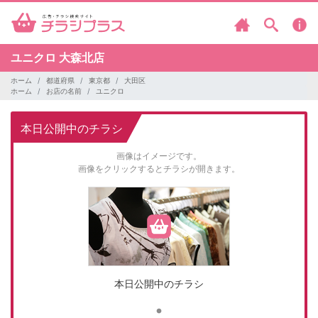
ユニクロ
大森北店
ホーム
都道府県
東京都
大田区
ホーム
お店の名前
ユニクロ
本日公開中のチラシ
画像はイメージです。
画像をクリックするとチラシが開きます。
本日公開中のチラシ