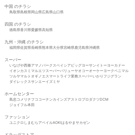
中国 のチラシ
鳥取県
島根県
岡山県
広島県
山口県
四国 のチラシ
徳島県
香川県
愛媛県
高知県
九州・沖縄 のチラシ
福岡県
佐賀県
長崎県
熊本県
大分県
宮崎県
鹿児島県
沖縄県
スーパー
いなげや
西條
アマノパークス
ベイシア
ビッグヨーサン
イトーヨーカドー
イオン
カスミ
マルエツ
スーパーバリュー
ヤオコー
オーケー
ヨークベニマル
ツルヤ
マルト
オギノ
エスマート
ライフ
業務スーパー
いかり
フジグラン
ダイレックス
サンエー
イズミヤ
ホームセンター
島忠
コメリ
ナフコ
コーナン
カインズ
アストロプロダクツ
DCM
ジョイフル本田
ファッション
ユニクロ
しまむら
アベイル
AOKI
はるやま
サカゼン
ドラッグストア