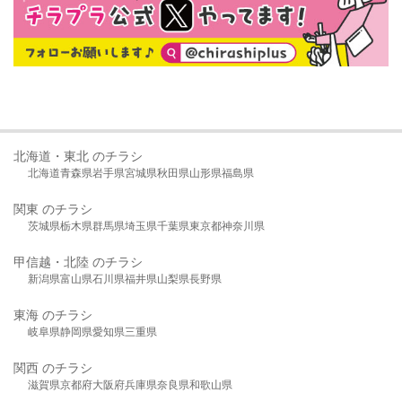
北海道・東北 のチラシ
北海道
青森県
岩手県
宮城県
秋田県
山形県
福島県
関東 のチラシ
茨城県
栃木県
群馬県
埼玉県
千葉県
東京都
神奈川県
甲信越・北陸 のチラシ
新潟県
富山県
石川県
福井県
山梨県
長野県
東海 のチラシ
岐阜県
静岡県
愛知県
三重県
関西 のチラシ
滋賀県
京都府
大阪府
兵庫県
奈良県
和歌山県