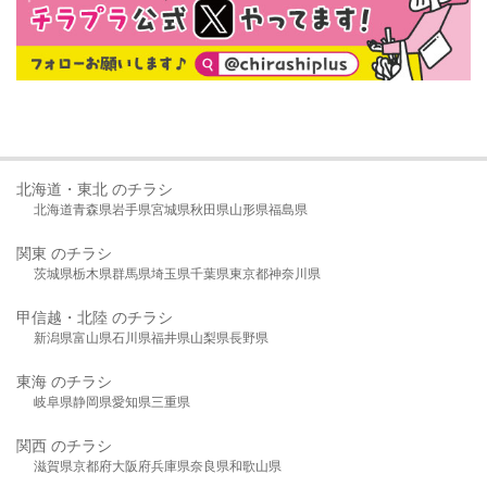
北海道・東北 のチラシ
北海道
青森県
岩手県
宮城県
秋田県
山形県
福島県
関東 のチラシ
茨城県
栃木県
群馬県
埼玉県
千葉県
東京都
神奈川県
甲信越・北陸 のチラシ
新潟県
富山県
石川県
福井県
山梨県
長野県
東海 のチラシ
岐阜県
静岡県
愛知県
三重県
関西 のチラシ
滋賀県
京都府
大阪府
兵庫県
奈良県
和歌山県