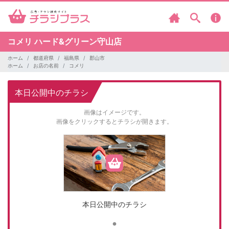
コメリ
ハード&グリーン守山店
ホーム
都道府県
福島県
郡山市
ホーム
お店の名前
コメリ
本日公開中のチラシ
画像はイメージです。
画像をクリックするとチラシが開きます。
本日公開中のチラシ