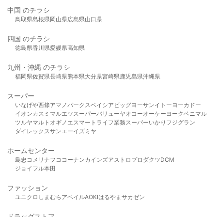
中国 のチラシ
鳥取県
島根県
岡山県
広島県
山口県
四国 のチラシ
徳島県
香川県
愛媛県
高知県
九州・沖縄 のチラシ
福岡県
佐賀県
長崎県
熊本県
大分県
宮崎県
鹿児島県
沖縄県
スーパー
いなげや
西條
アマノパークス
ベイシア
ビッグヨーサン
イトーヨーカドー
イオン
カスミ
マルエツ
スーパーバリュー
ヤオコー
オーケー
ヨークベニマル
ツルヤ
マルト
オギノ
エスマート
ライフ
業務スーパー
いかり
フジグラン
ダイレックス
サンエー
イズミヤ
ホームセンター
島忠
コメリ
ナフコ
コーナン
カインズ
アストロプロダクツ
DCM
ジョイフル本田
ファッション
ユニクロ
しまむら
アベイル
AOKI
はるやま
サカゼン
ドラッグストア