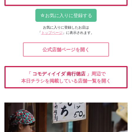
お気に入りに登録したお店は
「
トップページ
」に表示されます。
公式店舗ページを開く
「
コモディイイダ
南行徳店
」周辺で
本日チラシを掲載している店舗一覧を開く