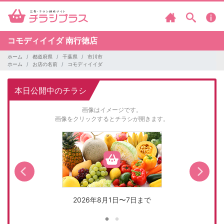
コモディイイダ
南行徳店
ホーム
都道府県
千葉県
市川市
ホーム
お店の名前
コモディイイダ
本日公開中のチラシ
画像はイメージです。
画像をクリックするとチラシが開きます。
2026年8月1日〜7日まで