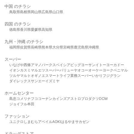
中国 のチラシ
鳥取県
島根県
岡山県
広島県
山口県
四国 のチラシ
徳島県
香川県
愛媛県
高知県
九州・沖縄 のチラシ
福岡県
佐賀県
長崎県
熊本県
大分県
宮崎県
鹿児島県
沖縄県
スーパー
いなげや
西條
アマノパークス
ベイシア
ビッグヨーサン
イトーヨーカドー
イオン
カスミ
マルエツ
スーパーバリュー
ヤオコー
オーケー
ヨークベニマル
ツルヤ
マルト
オギノ
エスマート
ライフ
業務スーパー
いかり
フジグラン
ダイレックス
サンエー
イズミヤ
ホームセンター
島忠
コメリ
ナフコ
コーナン
カインズ
アストロプロダクツ
DCM
ジョイフル本田
ファッション
ユニクロ
しまむら
アベイル
AOKI
はるやま
サカゼン
ドラッグストア