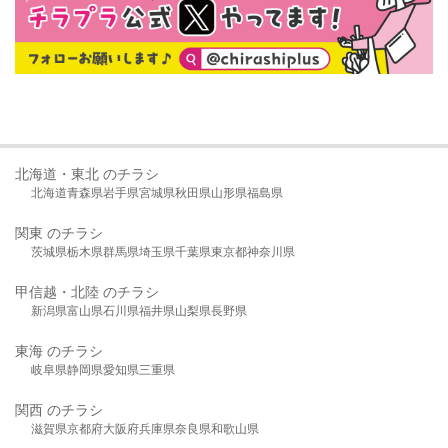
北海道・東北 のチラシ
北海道
青森県
岩手県
宮城県
秋田県
山形県
福島県
関東 のチラシ
茨城県
栃木県
群馬県
埼玉県
千葉県
東京都
神奈川県
甲信越・北陸 のチラシ
新潟県
富山県
石川県
福井県
山梨県
長野県
東海 のチラシ
岐阜県
静岡県
愛知県
三重県
関西 のチラシ
滋賀県
京都府
大阪府
兵庫県
奈良県
和歌山県