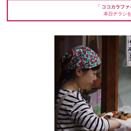
「
ココカラファ
本日チラシ