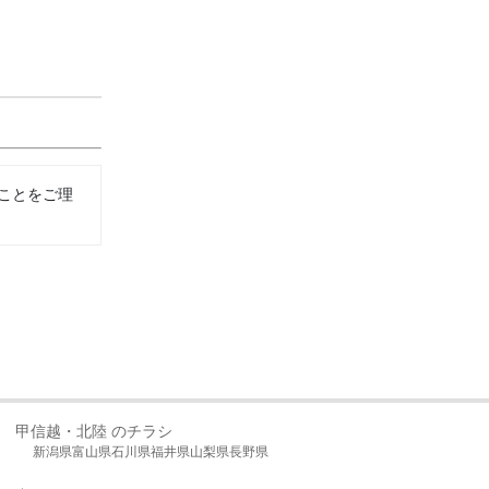
ことをご理
甲信越・北陸 のチラシ
新潟県
富山県
石川県
福井県
山梨県
長野県