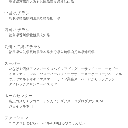
滋賀県
京都府
大阪府
兵庫県
奈良県
和歌山県
中国 のチラシ
鳥取県
島根県
岡山県
広島県
山口県
四国 のチラシ
徳島県
香川県
愛媛県
高知県
九州・沖縄 のチラシ
福岡県
佐賀県
長崎県
熊本県
大分県
宮崎県
鹿児島県
沖縄県
スーパー
いなげや
西條
アマノパークス
ベイシア
ビッグヨーサン
イトーヨーカドー
イオン
カスミ
マルエツ
スーパーバリュー
ヤオコー
オーケー
ヨークベニマル
ツルヤ
マルト
オギノ
エスマート
ライフ
業務スーパー
いかり
フジグラン
ダイレックス
サンエー
イズミヤ
ホームセンター
島忠
コメリ
ナフコ
コーナン
カインズ
アストロプロダクツ
DCM
ジョイフル本田
ファッション
ユニクロ
しまむら
アベイル
AOKI
はるやま
サカゼン