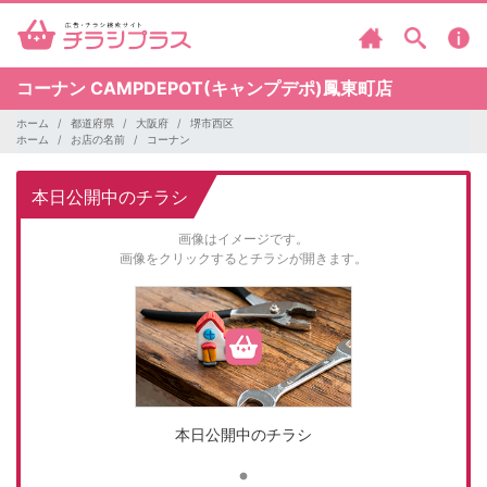
コーナン
CAMPDEPOT(キャンプデポ)鳳東町店
ホーム
都道府県
大阪府
堺市西区
ホーム
お店の名前
コーナン
本日公開中のチラシ
画像はイメージです。
画像をクリックするとチラシが開きます。
本日公開中のチラシ