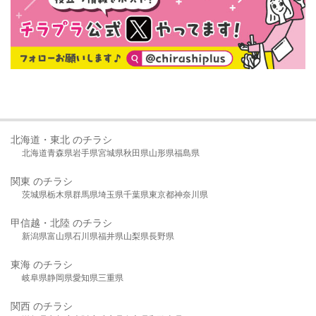
北海道・東北 のチラシ
北海道
青森県
岩手県
宮城県
秋田県
山形県
福島県
関東 のチラシ
茨城県
栃木県
群馬県
埼玉県
千葉県
東京都
神奈川県
甲信越・北陸 のチラシ
新潟県
富山県
石川県
福井県
山梨県
長野県
東海 のチラシ
岐阜県
静岡県
愛知県
三重県
関西 のチラシ