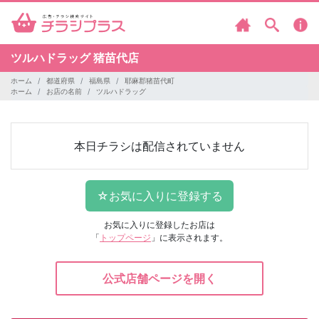
ツルハドラッグ
猪苗代店
ホーム
都道府県
福島県
耶麻郡猪苗代町
ホーム
お店の名前
ツルハドラッグ
本日チラシは配信されていません
お気に入りに登録したお店は
「
トップページ
」に表示されます。
公式店舗ページを開く