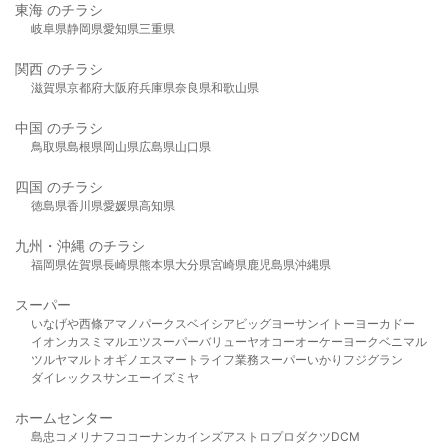
東海 のチラシ
岐阜県
静岡県
愛知県
三重県
関西 のチラシ
滋賀県
京都府
大阪府
兵庫県
奈良県
和歌山県
中国 のチラシ
鳥取県
島根県
岡山県
広島県
山口県
四国 のチラシ
徳島県
香川県
愛媛県
高知県
九州・沖縄 のチラシ
福岡県
佐賀県
長崎県
熊本県
大分県
宮崎県
鹿児島県
沖縄県
スーパー
いなげや
西條
アマノパークス
ベイシア
ビッグヨーサン
イトーヨーカドー
イオン
カスミ
マルエツ
スーパーバリュー
ヤオコー
オーケー
ヨークベニマル
ツルヤ
マルト
オギノ
エスマート
ライフ
業務スーパー
いかり
フジグラン
ダイレックス
サンエー
イズミヤ
ホームセンター
島忠
コメリ
ナフコ
コーナン
カインズ
アストロプロダクツ
DCM