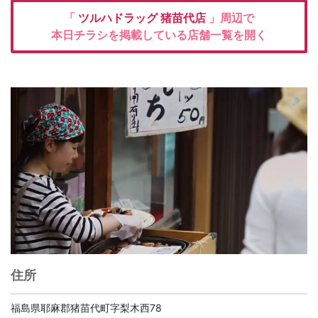
「
ツルハドラッグ
猪苗代店
」周辺で
本日チラシを掲載している店舗一覧を開く
住所
福島県耶麻郡猪苗代町字梨木西78