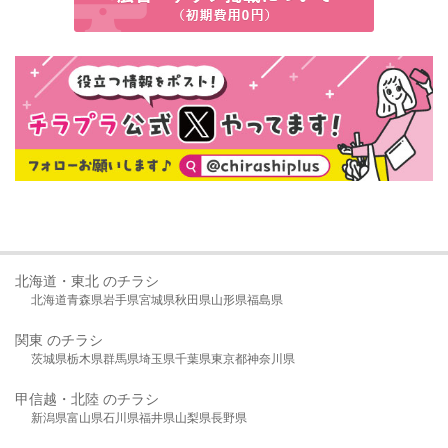
北海道・東北 のチラシ
北海道
青森県
岩手県
宮城県
秋田県
山形県
福島県
関東 のチラシ
茨城県
栃木県
群馬県
埼玉県
千葉県
東京都
神奈川県
甲信越・北陸 のチラシ
新潟県
富山県
石川県
福井県
山梨県
長野県