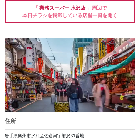
「
業務スーパー
水沢店
」周辺で
本日チラシを掲載している店舗一覧を開く
住所
岩手県奥州市水沢区佐倉河字蟹沢31番地