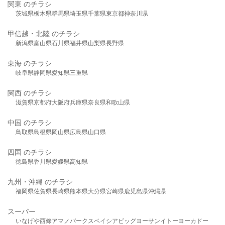
関東 のチラシ
茨城県
栃木県
群馬県
埼玉県
千葉県
東京都
神奈川県
甲信越・北陸 のチラシ
新潟県
富山県
石川県
福井県
山梨県
長野県
東海 のチラシ
岐阜県
静岡県
愛知県
三重県
関西 のチラシ
滋賀県
京都府
大阪府
兵庫県
奈良県
和歌山県
中国 のチラシ
鳥取県
島根県
岡山県
広島県
山口県
四国 のチラシ
徳島県
香川県
愛媛県
高知県
九州・沖縄 のチラシ
福岡県
佐賀県
長崎県
熊本県
大分県
宮崎県
鹿児島県
沖縄県
スーパー
いなげや
西條
アマノパークス
ベイシア
ビッグヨーサン
イトーヨーカドー