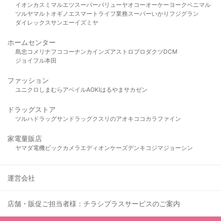
イオン
カスミ
マルエツ
スーパーバリュー
ヤオコー
オーケー
ヨークベニマル
ツルヤ
マルト
オギノ
エスマート
ライフ
業務スーパー
いかり
フジグラン
ダイレックス
サンエー
イズミヤ
ホームセンター
島忠
コメリ
ナフコ
コーナン
カインズ
アストロプロダクツ
DCM
ジョイフル本田
ファッション
ユニクロ
しまむら
アベイル
AOKI
はるやま
サカゼン
ドラッグストア
ツルハドラッグ
サンドラッグ
クスリのアオキ
ココカラファイン
家電量販店
ヤマダ電機
ビックカメラ
エディオン
ケーズデンキ
コジマ
ジョーシン
運営会社
店舗・販促ご担当者様：チラシプラスサービスのご案内