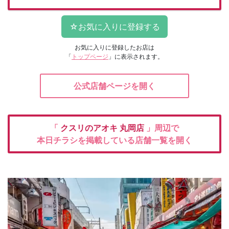
お気に入りに登録したお店は
「
トップページ
」に表示されます。
公式店舗ページを開く
「
クスリのアオキ
丸岡店
」周辺で
本日チラシを掲載している店舗一覧を開く