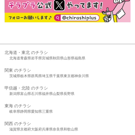
北海道・東北 のチラシ
北海道
青森県
岩手県
宮城県
秋田県
山形県
福島県
関東 のチラシ
茨城県
栃木県
群馬県
埼玉県
千葉県
東京都
神奈川県
甲信越・北陸 のチラシ
新潟県
富山県
石川県
福井県
山梨県
長野県
東海 のチラシ
岐阜県
静岡県
愛知県
三重県
関西 のチラシ
滋賀県
京都府
大阪府
兵庫県
奈良県
和歌山県