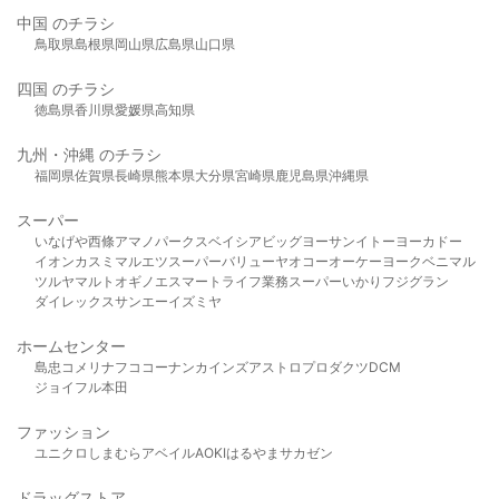
中国 のチラシ
鳥取県
島根県
岡山県
広島県
山口県
四国 のチラシ
徳島県
香川県
愛媛県
高知県
九州・沖縄 のチラシ
福岡県
佐賀県
長崎県
熊本県
大分県
宮崎県
鹿児島県
沖縄県
スーパー
いなげや
西條
アマノパークス
ベイシア
ビッグヨーサン
イトーヨーカドー
イオン
カスミ
マルエツ
スーパーバリュー
ヤオコー
オーケー
ヨークベニマル
ツルヤ
マルト
オギノ
エスマート
ライフ
業務スーパー
いかり
フジグラン
ダイレックス
サンエー
イズミヤ
ホームセンター
島忠
コメリ
ナフコ
コーナン
カインズ
アストロプロダクツ
DCM
ジョイフル本田
ファッション
ユニクロ
しまむら
アベイル
AOKI
はるやま
サカゼン
ドラッグストア