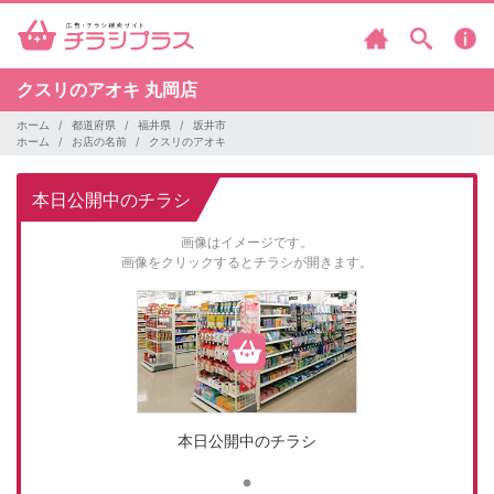
クスリのアオキ
丸岡店
ホーム
都道府県
福井県
坂井市
ホーム
お店の名前
クスリのアオキ
本日公開中のチラシ
画像はイメージです。
画像をクリックするとチラシが開きます。
本日公開中のチラシ