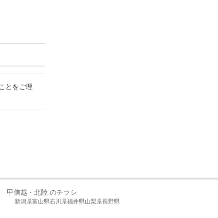
ことをご理
甲信越・北陸 のチラシ
新潟県
富山県
石川県
福井県
山梨県
長野県