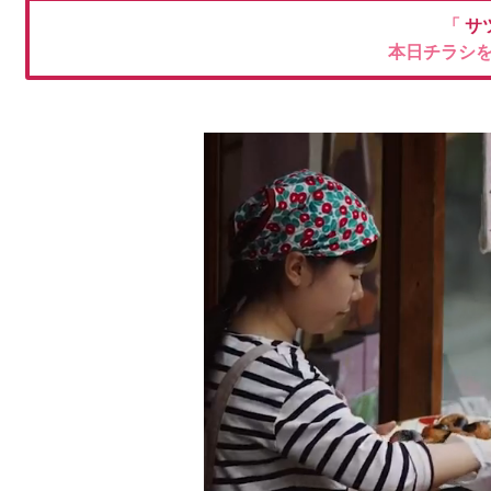
「
サ
本日チラシ