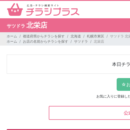
北栄店
サツドラ
ホーム
都道府県からチラシを探す
北海道
札幌市東区
サツドラ 北
ホーム
お店の名前からチラシを探す
サツドラ
北栄店
本日チ
お気に入りに登録し
公