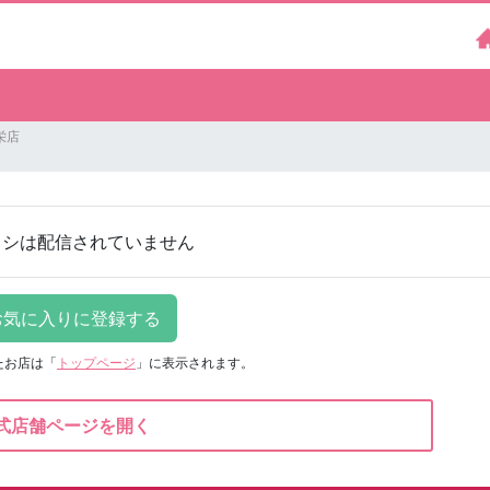
栄店
ラシは配信されていません
たお店は
「
トップページ
」に表示されます。
式店舗ページを開く