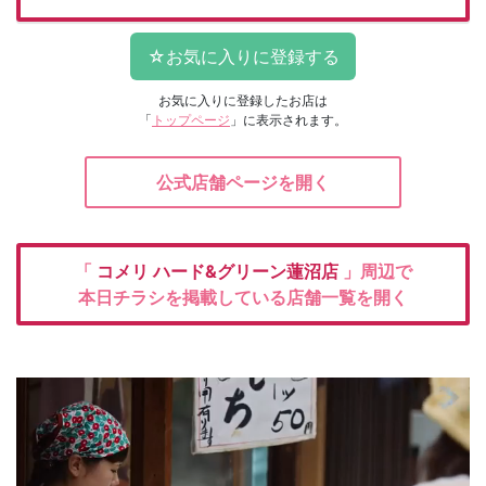
お気に入りに登録したお店は
「
トップページ
」に表示されます。
公式店舗ページを開く
「
コメリ
ハード&グリーン蓮沼店
」周辺で
本日チラシを掲載している店舗一覧を開く