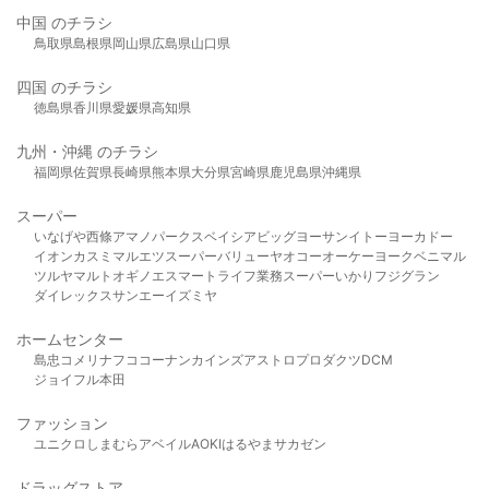
中国 のチラシ
鳥取県
島根県
岡山県
広島県
山口県
四国 のチラシ
徳島県
香川県
愛媛県
高知県
九州・沖縄 のチラシ
福岡県
佐賀県
長崎県
熊本県
大分県
宮崎県
鹿児島県
沖縄県
スーパー
いなげや
西條
アマノパークス
ベイシア
ビッグヨーサン
イトーヨーカドー
イオン
カスミ
マルエツ
スーパーバリュー
ヤオコー
オーケー
ヨークベニマル
ツルヤ
マルト
オギノ
エスマート
ライフ
業務スーパー
いかり
フジグラン
ダイレックス
サンエー
イズミヤ
ホームセンター
島忠
コメリ
ナフコ
コーナン
カインズ
アストロプロダクツ
DCM
ジョイフル本田
ファッション
ユニクロ
しまむら
アベイル
AOKI
はるやま
サカゼン
ドラッグストア