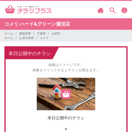
コメリ
ハード&グリーン蓮沼店
ホーム
都道府県
千葉県
山武市
ホーム
お店の名前
コメリ
本日公開中のチラシ
画像はイメージです。
画像をクリックするとチラシが開きます。
本日公開中のチラシ