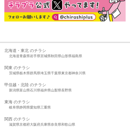
北海道・東北 のチラシ
北海道
青森県
岩手県
宮城県
秋田県
山形県
福島県
関東 のチラシ
茨城県
栃木県
群馬県
埼玉県
千葉県
東京都
神奈川県
甲信越・北陸 のチラシ
新潟県
富山県
石川県
福井県
山梨県
長野県
東海 のチラシ
岐阜県
静岡県
愛知県
三重県
関西 のチラシ
滋賀県
京都府
大阪府
兵庫県
奈良県
和歌山県