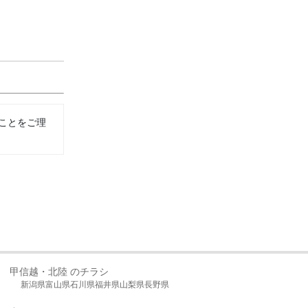
ことをご理
甲信越・北陸 のチラシ
新潟県
富山県
石川県
福井県
山梨県
長野県