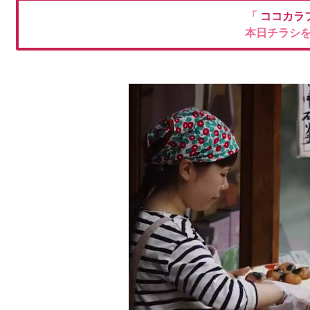
「
ココカラ
本日チラシ