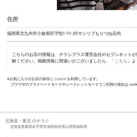
住所
福岡県北九州市小倉南区守恒1-11-25サンリブもりつね店内
こちらのお店の情報は、チラシプラス運営会社のセブンネットが
解ください。掲載情報に間違いがございましたら、「
こちら
」よ
※お気に入りのお店の保存に
cookie
を利用しています。
ブラウザのプライベートモードやシークレットモードでご利用の場合は coo
北海道・東北 のチラシ
北海道
青森県
岩手県
宮城県
秋田県
山形県
福島県