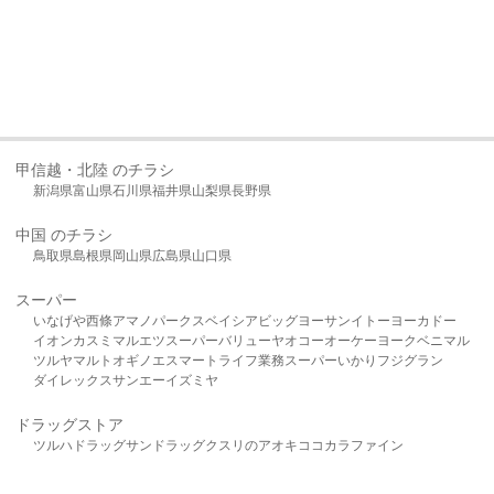
甲信越・北陸 のチラシ
新潟県
富山県
石川県
福井県
山梨県
長野県
中国 のチラシ
鳥取県
島根県
岡山県
広島県
山口県
スーパー
いなげや
西條
アマノパークス
ベイシア
ビッグヨーサン
イトーヨーカドー
イオン
カスミ
マルエツ
スーパーバリュー
ヤオコー
オーケー
ヨークベニマル
ツルヤ
マルト
オギノ
エスマート
ライフ
業務スーパー
いかり
フジグラン
ダイレックス
サンエー
イズミヤ
ドラッグストア
ツルハドラッグ
サンドラッグ
クスリのアオキ
ココカラファイン