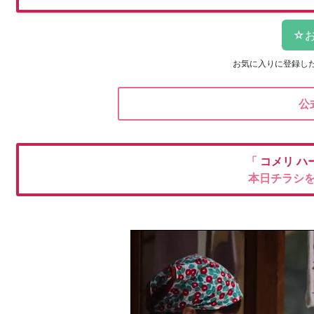
お気に入りに登録し
公
「
コメリ
ハ
本日チラシ