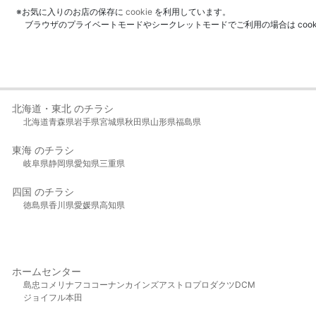
※お気に入りのお店の保存に
cookie
を利用しています。
ブラウザのプライベートモードやシークレットモードでご利用の場合は coo
北海道・東北 のチラシ
北海道
青森県
岩手県
宮城県
秋田県
山形県
福島県
東海 のチラシ
岐阜県
静岡県
愛知県
三重県
四国 のチラシ
徳島県
香川県
愛媛県
高知県
ホームセンター
島忠
コメリ
ナフコ
コーナン
カインズ
アストロプロダクツ
DCM
ジョイフル本田