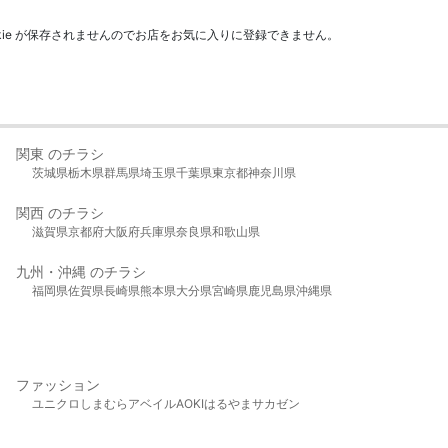
kie が保存されませんのでお店をお気に入りに登録できません。
関東 のチラシ
茨城県
栃木県
群馬県
埼玉県
千葉県
東京都
神奈川県
関西 のチラシ
滋賀県
京都府
大阪府
兵庫県
奈良県
和歌山県
九州・沖縄 のチラシ
福岡県
佐賀県
長崎県
熊本県
大分県
宮崎県
鹿児島県
沖縄県
ファッション
ユニクロ
しまむら
アベイル
AOKI
はるやま
サカゼン