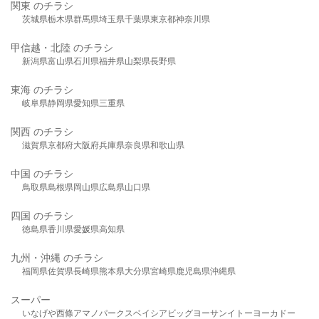
関東 のチラシ
茨城県
栃木県
群馬県
埼玉県
千葉県
東京都
神奈川県
甲信越・北陸 のチラシ
新潟県
富山県
石川県
福井県
山梨県
長野県
東海 のチラシ
岐阜県
静岡県
愛知県
三重県
関西 のチラシ
滋賀県
京都府
大阪府
兵庫県
奈良県
和歌山県
中国 のチラシ
鳥取県
島根県
岡山県
広島県
山口県
四国 のチラシ
徳島県
香川県
愛媛県
高知県
九州・沖縄 のチラシ
福岡県
佐賀県
長崎県
熊本県
大分県
宮崎県
鹿児島県
沖縄県
スーパー
いなげや
西條
アマノパークス
ベイシア
ビッグヨーサン
イトーヨーカドー