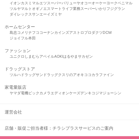
イオン
カスミ
マルエツ
スーパーバリュー
ヤオコー
オーケー
ヨークベニマル
ツルヤ
マルト
オギノ
エスマート
ライフ
業務スーパー
いかり
フジグラン
ダイレックス
サンエー
イズミヤ
ホームセンター
島忠
コメリ
ナフコ
コーナン
カインズ
アストロプロダクツ
DCM
ジョイフル本田
ファッション
ユニクロ
しまむら
アベイル
AOKI
はるやま
サカゼン
ドラッグストア
ツルハドラッグ
サンドラッグ
クスリのアオキ
ココカラファイン
家電量販店
ヤマダ電機
ビックカメラ
エディオン
ケーズデンキ
コジマ
ジョーシン
運営会社
店舗・販促ご担当者様：チラシプラスサービスのご案内